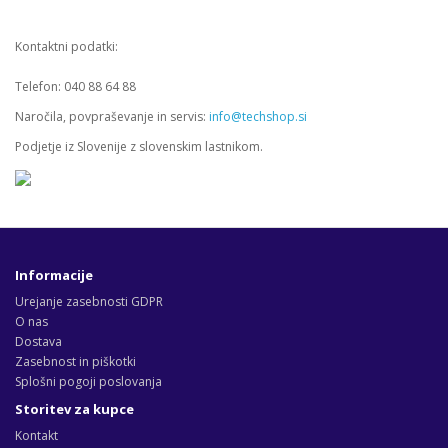
Kontaktni podatki:
Telefon: 040 88 64 88
Naročila, povpraševanje in servis:
info@techshop.si
Podjetje iz Slovenije z slovenskim lastnikom.
Informacije
Urejanje zasebnosti GDPR
O nas
Dostava
Zasebnost in piškotki
Splošni pogoji poslovanja
Storitev za kupce
Kontakt