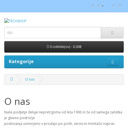
0 izdelek(ov) - 0.00€
Kategorije
O nas
O nas
Naše podjetje deluje nepretrgoma od leta 1993 in že od samega začetka
je glavno področje
poslovanja usmerjeno v prodajo po pošti, servis in montažo naprav