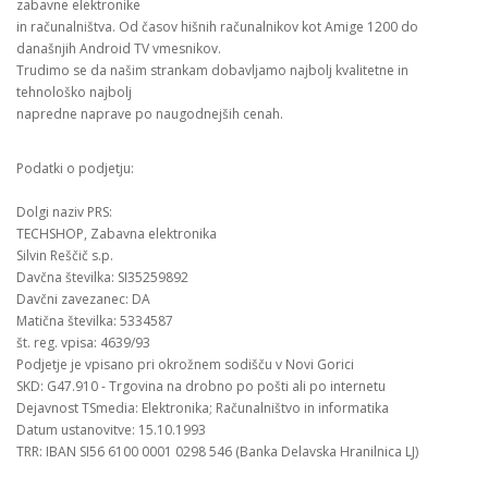
zabavne elektronike
in računalništva. Od časov hišnih računalnikov kot Amige 1200 do
današnjih Android TV vmesnikov.
Trudimo se da našim strankam dobavljamo najbolj kvalitetne in
tehnološko najbolj
napredne naprave po naugodnejših cenah.
Podatki o podjetju:
Dolgi naziv PRS:
TECHSHOP, Zabavna elektronika
Silvin Reščič s.p.
Davčna številka: SI35259892
Davčni zavezanec: DA
Matična številka: 5334587
št. reg. vpisa: 4639/93
Podjetje je vpisano pri okrožnem sodišču v Novi Gorici
SKD: G47.910 - Trgovina na drobno po pošti ali po internetu
Dejavnost TSmedia: Elektronika; Računalništvo in informatika
Datum ustanovitve: 15.10.1993
TRR: IBAN SI56 6100 0001 0298 546 (Banka Delavska Hranilnica LJ)