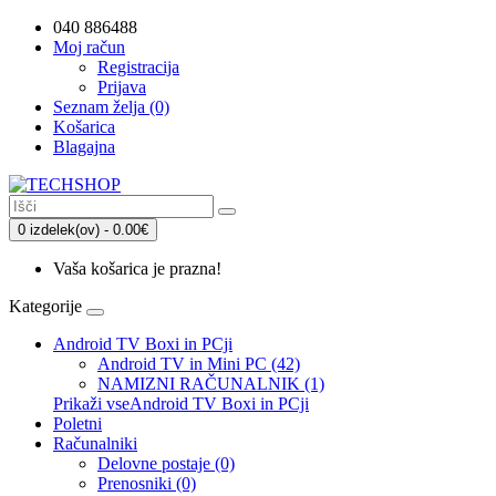
040 886488
Moj račun
Registracija
Prijava
Seznam želja (0)
Košarica
Blagajna
0 izdelek(ov) - 0.00€
Vaša košarica je prazna!
Kategorije
Android TV Boxi in PCji
Android TV in Mini PC (42)
NAMIZNI RAČUNALNIK (1)
Prikaži vseAndroid TV Boxi in PCji
Poletni
Računalniki
Delovne postaje (0)
Prenosniki (0)