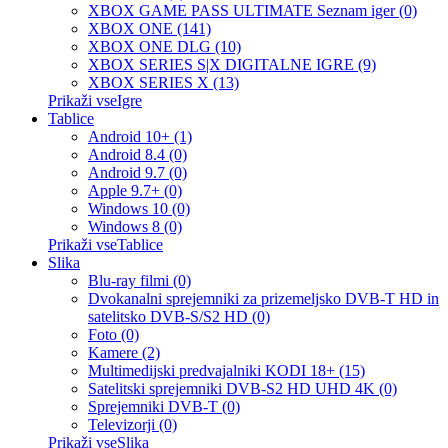
XBOX GAME PASS ULTIMATE Seznam iger (0)
XBOX ONE (141)
XBOX ONE DLG (10)
XBOX SERIES S|X DIGITALNE IGRE (9)
XBOX SERIES X (13)
Prikaži vseIgre
Tablice
Android 10+ (1)
Android 8.4 (0)
Android 9.7 (0)
Apple 9.7+ (0)
Windows 10 (0)
Windows 8 (0)
Prikaži vseTablice
Slika
Blu-ray filmi (0)
Dvokanalni sprejemniki za prizemeljsko DVB-T HD in
satelitsko DVB-S/S2 HD (0)
Foto (0)
Kamere (2)
Multimedijski predvajalniki KODI 18+ (15)
Satelitski sprejemniki DVB-S2 HD UHD 4K (0)
Sprejemniki DVB-T (0)
Televizorji (0)
Prikaži vseSlika