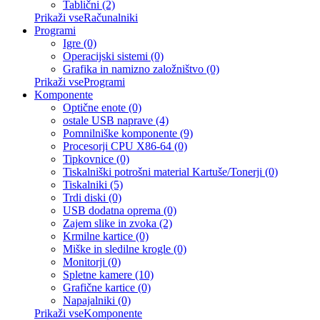
Tablični (2)
Prikaži vseRačunalniki
Programi
Igre (0)
Operacijski sistemi (0)
Grafika in namizno založništvo (0)
Prikaži vseProgrami
Komponente
Optične enote (0)
ostale USB naprave (4)
Pomnilniške komponente (9)
Procesorji CPU X86-64 (0)
Tipkovnice (0)
Tiskalniški potrošni material Kartuše/Tonerji (0)
Tiskalniki (5)
Trdi diski (0)
USB dodatna oprema (0)
Zajem slike in zvoka (2)
Krmilne kartice (0)
Miške in sledilne krogle (0)
Monitorji (0)
Spletne kamere (10)
Grafične kartice (0)
Napajalniki (0)
Prikaži vseKomponente