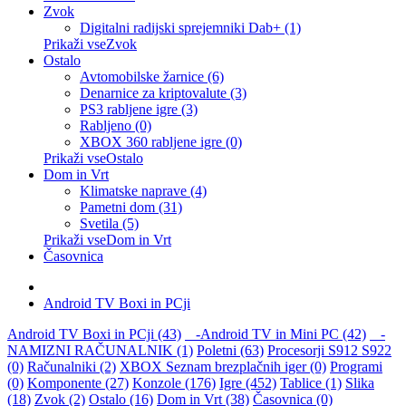
Zvok
Digitalni radijski sprejemniki Dab+ (1)
Prikaži vseZvok
Ostalo
Avtomobilske žarnice (6)
Denarnice za kriptovalute (3)
PS3 rabljene igre (3)
Rabljeno (0)
XBOX 360 rabljene igre (0)
Prikaži vseOstalo
Dom in Vrt
Klimatske naprave (4)
Pametni dom (31)
Svetila (5)
Prikaži vseDom in Vrt
Časovnica
Android TV Boxi in PCji
Android TV Boxi in PCji (43)
-Android TV in Mini PC (42)
-
NAMIZNI RAČUNALNIK (1)
Poletni (63)
Procesorji S912 S922
(0)
Računalniki (2)
XBOX Seznam brezplačnih iger (0)
Programi
(0)
Komponente (27)
Konzole (176)
Igre (452)
Tablice (1)
Slika
(18)
Zvok (2)
Ostalo (16)
Dom in Vrt (38)
Časovnica (0)