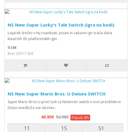
NS New Super Lucky's Tale Switch (igra na kodi)
Lisjaček Srečko v tej risankasti, pisani in zabavni igri vrača duha
klasičnih 3D-platformskih iger..
9.58€
Brez DDV:7.85€
NS New Super Mario Bros. U Deluxe SWITCH
Super Mario Bros U prvič tudi za Nintendo switch v novi preobleki in
Delux izvedbiZa vse obošev..
48.80€
52.98€
Popust -8%
11
15
50