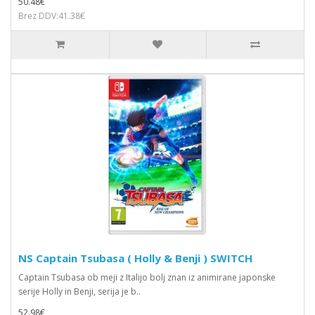
50.48€
Brez DDV:41.38€
NS Captain Tsubasa ( Holly & Benji ) SWITCH
Captain Tsubasa ob meji z Italijo bolj znan iz animirane japonske
serije Holly in Benji, serija je b..
52.98€