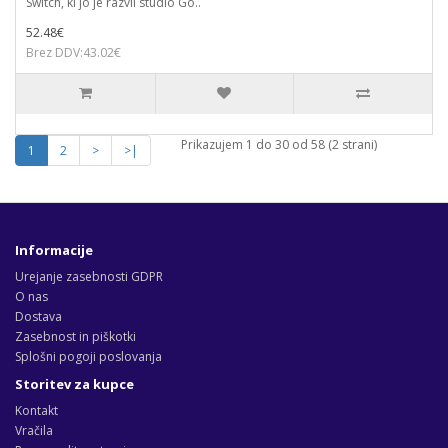
Switch, ki jo je razvil studio Go..
52.48€
Brez DDV:43.02€
Prikazujem 1 do 30 od 58 (2 strani)
1
2
>
>|
Informacije
Urejanje zasebnosti GDPR
O nas
Dostava
Zasebnost in piškotki
Splošni pogoji poslovanja
Storitev za kupce
Kontakt
Vračila