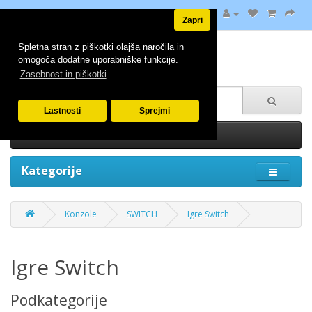
Zapri
Spletna stran z piškotki olajša naročila in
omogoča dodatne uporabniške funkcije.
Zasebnost in piškotki
Lastnosti
Sprejmi
0 izdelek(ov) - 0.00€
Kategorije
Konzole
SWITCH
Igre Switch
Igre Switch
Podkategorije