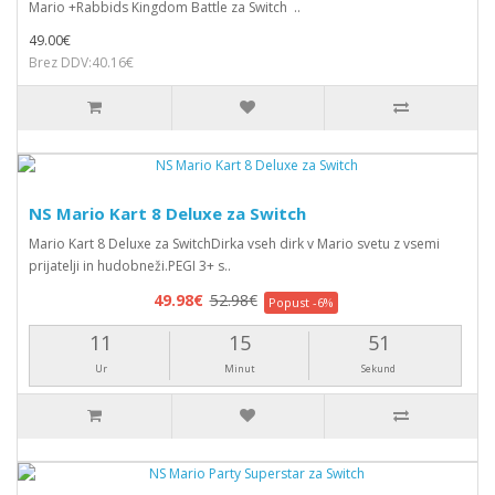
Mario +Rabbids Kingdom Battle za Switch ..
49.00€
Brez DDV:40.16€
NS Mario Kart 8 Deluxe za Switch
Mario Kart 8 Deluxe za SwitchDirka vseh dirk v Mario svetu z vsemi
prijatelji in hudobneži.PEGI 3+ s..
49.98€
52.98€
Popust -6%
11
15
50
Ur
Minut
Sekund