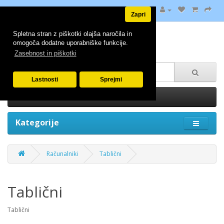
Zapri
Spletna stran z piškotki olajša naročila in
omogoča dodatne uporabniške funkcije.
Zasebnost in piškotki
Lastnosti
Sprejmi
0 izdelek(ov) - 0.00€
Kategorije
Računalniki
Tablični
Tablični
Tablični