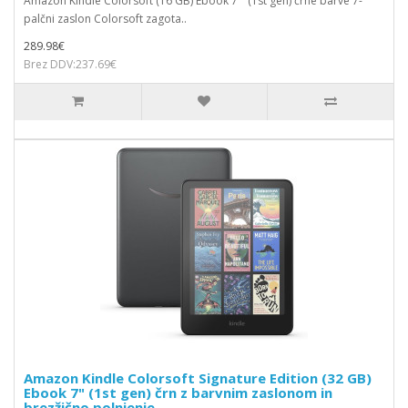
Amazon Kindle Colorsoft (16 GB) Ebook 7" (1st gen) črne barve 7-
palčni zaslon Colorsoft zagota..
289.98€
Brez DDV:237.69€
Amazon Kindle Colorsoft Signature Edition (32 GB)
Ebook 7" (1st gen) črn z barvnim zaslonom in
brezžično polnjenje