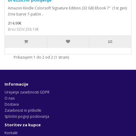
Amazon Kindle Colorsoft Signature Edition (32 GB) Ebook 7" (1st gen)
črne barve 7-palčni ..
314.99€
Brez DDV:258.19€
Prikazujem 1 do 2 od 2 (1 strani)
Informacije
Urejanje zasebnosti GDPR
O nas
Dostava
Zasebnost in piškotki
Splošni pogoji poslovanja
Storitev za kupce
Kontakt