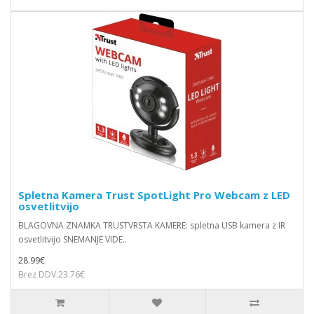
Spletna Kamera Trust SpotLight Pro Webcam z LED
osvetlitvijo
BLAGOVNA ZNAMKA TRUSTVRSTA KAMERE: spletna USB kamera z IR
osvetlitvijo SNEMANJE VIDE..
28.99€
Brez DDV:23.76€