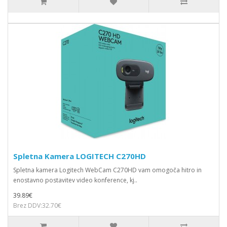
Spletna Kamera LOGITECH C270HD
Spletna kamera Logitech WebCam C270HD vam omogoča hitro in
enostavno postavitev video konference, kj..
39.89€
Brez DDV:32.70€