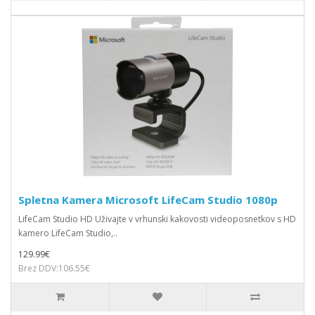
Spletna Kamera Microsoft LifeCam Studio 1080p
LifeCam Studio HD Uživajte v vrhunski kakovosti videoposnetkov s HD
kamero LifeCam Studio,..
129.99€
Brez DDV:106.55€