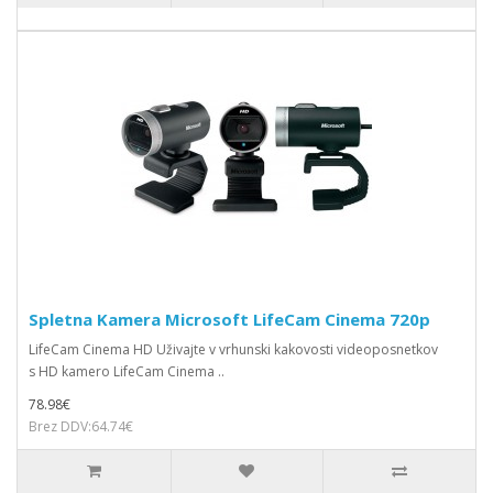
Spletna Kamera Microsoft LifeCam Cinema 720p
LifeCam Cinema HD Uživajte v vrhunski kakovosti videoposnetkov
s HD kamero LifeCam Cinema ..
78.98€
Brez DDV:64.74€