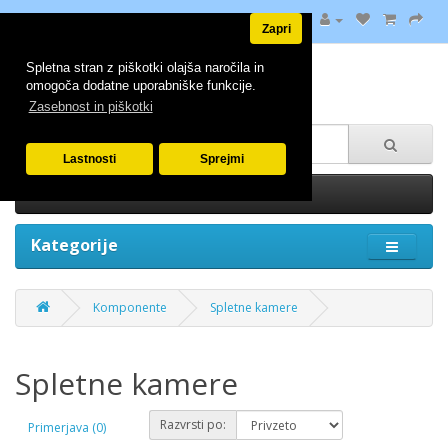
Zapri
Spletna stran z piškotki olajša naročila in
omogoča dodatne uporabniške funkcije.
Zasebnost in piškotki
Lastnosti
Sprejmi
0 izdelek(ov) - 0.00€
Kategorije
Komponente
Spletne kamere
Spletne kamere
Razvrsti po:
Primerjava (0)