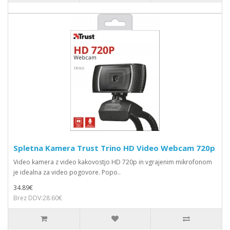
Spletna Kamera Trust Trino HD Video Webcam 720p
Video kamera z video kakovostjo HD 720p in vgrajenim mikrofonom
je idealna za video pogovore. Popo..
34.89€
Brez DDV:28.60€