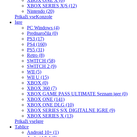
XBOX ONE X (0)
XBOX SERIES X|S (12)
Nintendo (20)
Prikaži vseKonzole
Igre
PC Windows (4)
Prednaročila (0)
PS3 (17)
PS4 (160)
PS5 (31)
Retro (8)
SWITCH (58)
SWITCH 2 (9)
WII (5)
WII U (15)
XBOX (0)
XBOX 360 (7)
XBOX GAME PASS ULTIMATE Seznam iger (0)
XBOX ONE (141)
XBOX ONE DLG (10)
XBOX SERIES S|X DIGITALNE IGRE (9)
XBOX SERIES X (13)
Prikaži vseIgre
Tablice
Android 10+ (1)