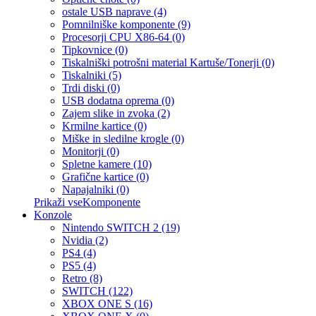
ostale USB naprave (4)
Pomnilniške komponente (9)
Procesorji CPU X86-64 (0)
Tipkovnice (0)
Tiskalniški potrošni material Kartuše/Tonerji (0)
Tiskalniki (5)
Trdi diski (0)
USB dodatna oprema (0)
Zajem slike in zvoka (2)
Krmilne kartice (0)
Miške in sledilne krogle (0)
Monitorji (0)
Spletne kamere (10)
Grafične kartice (0)
Napajalniki (0)
Prikaži vseKomponente
Konzole
Nintendo SWITCH 2 (19)
Nvidia (2)
PS4 (4)
PS5 (4)
Retro (8)
SWITCH (122)
XBOX ONE S (16)