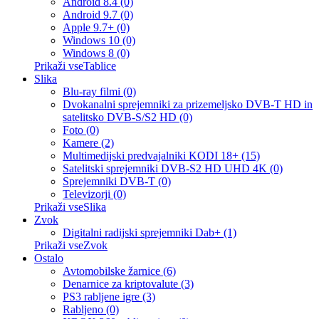
Android 8.4 (0)
Android 9.7 (0)
Apple 9.7+ (0)
Windows 10 (0)
Windows 8 (0)
Prikaži vseTablice
Slika
Blu-ray filmi (0)
Dvokanalni sprejemniki za prizemeljsko DVB-T HD in
satelitsko DVB-S/S2 HD (0)
Foto (0)
Kamere (2)
Multimedijski predvajalniki KODI 18+ (15)
Satelitski sprejemniki DVB-S2 HD UHD 4K (0)
Sprejemniki DVB-T (0)
Televizorji (0)
Prikaži vseSlika
Zvok
Digitalni radijski sprejemniki Dab+ (1)
Prikaži vseZvok
Ostalo
Avtomobilske žarnice (6)
Denarnice za kriptovalute (3)
PS3 rabljene igre (3)
Rabljeno (0)