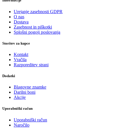
Informacije
Urejanje zasebnosti GDPR
O nas
Dostava
Zasebnost in piškotki
Splošni pogoji poslovanja
Storitev za kupce
Kontakt
Vračila
Razporeditev strani
Dodatki
Blagovne znamke
Darilni boni
Akcije
Uporabniški račun
Uporabniški račun
Naročilo