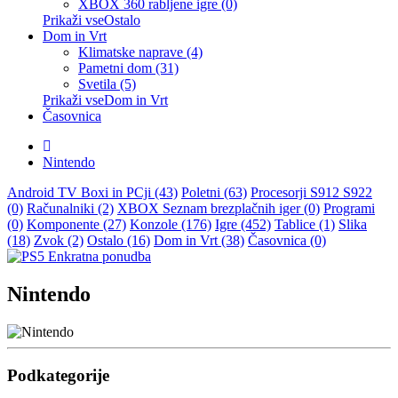
XBOX 360 rabljene igre (0)
Prikaži vseOstalo
Dom in Vrt
Klimatske naprave (4)
Pametni dom (31)
Svetila (5)
Prikaži vseDom in Vrt
Časovnica
Nintendo
Android TV Boxi in PCji (43)
Poletni (63)
Procesorji S912 S922
(0)
Računalniki (2)
XBOX Seznam brezplačnih iger (0)
Programi
(0)
Komponente (27)
Konzole (176)
Igre (452)
Tablice (1)
Slika
(18)
Zvok (2)
Ostalo (16)
Dom in Vrt (38)
Časovnica (0)
Nintendo
Podkategorije