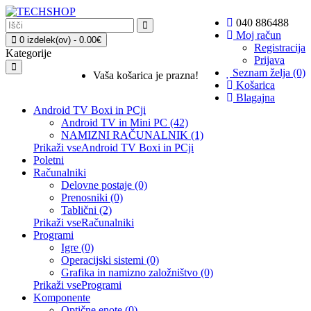
040 886488
Moj račun
0 izdelek(ov) - 0.00€
Registracija
Kategorije
Prijava
Seznam želja (0)
Vaša košarica je prazna!
Košarica
Blagajna
Android TV Boxi in PCji
Android TV in Mini PC (42)
NAMIZNI RAČUNALNIK (1)
Prikaži vseAndroid TV Boxi in PCji
Poletni
Računalniki
Delovne postaje (0)
Prenosniki (0)
Tablični (2)
Prikaži vseRačunalniki
Programi
Igre (0)
Operacijski sistemi (0)
Grafika in namizno založništvo (0)
Prikaži vseProgrami
Komponente
Optične enote (0)