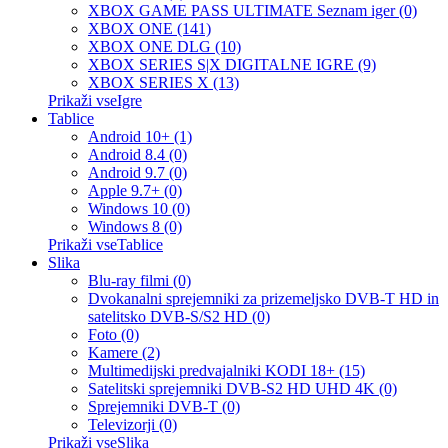
XBOX GAME PASS ULTIMATE Seznam iger (0)
XBOX ONE (141)
XBOX ONE DLG (10)
XBOX SERIES S|X DIGITALNE IGRE (9)
XBOX SERIES X (13)
Prikaži vseIgre
Tablice
Android 10+ (1)
Android 8.4 (0)
Android 9.7 (0)
Apple 9.7+ (0)
Windows 10 (0)
Windows 8 (0)
Prikaži vseTablice
Slika
Blu-ray filmi (0)
Dvokanalni sprejemniki za prizemeljsko DVB-T HD in
satelitsko DVB-S/S2 HD (0)
Foto (0)
Kamere (2)
Multimedijski predvajalniki KODI 18+ (15)
Satelitski sprejemniki DVB-S2 HD UHD 4K (0)
Sprejemniki DVB-T (0)
Televizorji (0)
Prikaži vseSlika