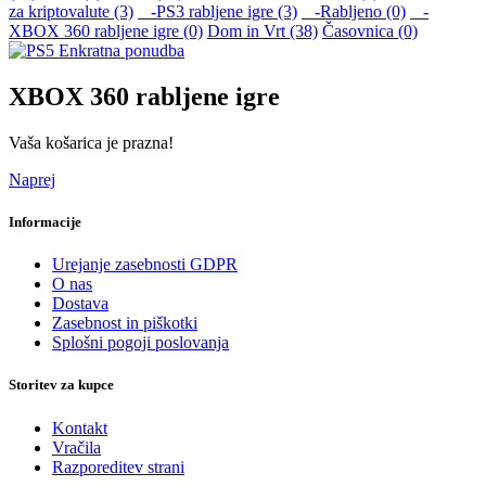
za kriptovalute (3)
-PS3 rabljene igre (3)
-Rabljeno (0)
-
XBOX 360 rabljene igre (0)
Dom in Vrt (38)
Časovnica (0)
XBOX 360 rabljene igre
Vaša košarica je prazna!
Naprej
Informacije
Urejanje zasebnosti GDPR
O nas
Dostava
Zasebnost in piškotki
Splošni pogoji poslovanja
Storitev za kupce
Kontakt
Vračila
Razporeditev strani