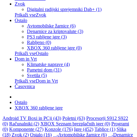
Zvok
Digitalni radijski sprejemniki Dab+ (1)
Prikaži vseZvok
Ostalo
Avtomobilske žarnice (6)
Denarnice za kriptovalute (3)
PS3 rabljene igre (3)
Rabljeno (0)
XBOX 360 rabljene igre (0)
Prikaži vseOstalo
Dom in Vrt
Klimatske naprave (4)
Pametni dom (31)
Svetila (5)
Prikaži vseDom in Vrt
Časovnica
Ostalo
XBOX 360 rabljene igre
Android TV Boxi in PCji (43)
Poletni (63)
Procesorji S912 S922
(0)
Računalniki (2)
XBOX Seznam brezplačnih iger (0)
Programi
(0)
Komponente (27)
Konzole (176)
Igre (452)
Tablice (1)
Slika
(18)
Zvok (2)
Ostalo (16)
-Avtomobilske žarnice (6)
-Denarnice