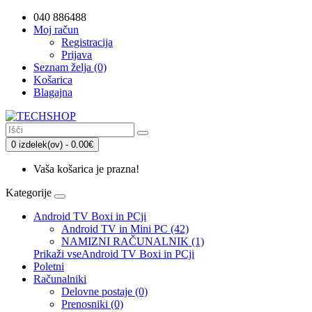
040 886488
Moj račun
Registracija
Prijava
Seznam želja (0)
Košarica
Blagajna
0 izdelek(ov) - 0.00€
Vaša košarica je prazna!
Kategorije
Android TV Boxi in PCji
Android TV in Mini PC (42)
NAMIZNI RAČUNALNIK (1)
Prikaži vseAndroid TV Boxi in PCji
Poletni
Računalniki
Delovne postaje (0)
Prenosniki (0)