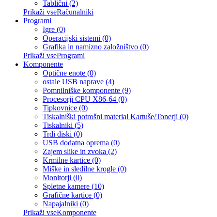
Tablični (2)
Prikaži vseRačunalniki
Programi
Igre (0)
Operacijski sistemi (0)
Grafika in namizno založništvo (0)
Prikaži vseProgrami
Komponente
Optične enote (0)
ostale USB naprave (4)
Pomnilniške komponente (9)
Procesorji CPU X86-64 (0)
Tipkovnice (0)
Tiskalniški potrošni material Kartuše/Tonerji (0)
Tiskalniki (5)
Trdi diski (0)
USB dodatna oprema (0)
Zajem slike in zvoka (2)
Krmilne kartice (0)
Miške in sledilne krogle (0)
Monitorji (0)
Spletne kamere (10)
Grafične kartice (0)
Napajalniki (0)
Prikaži vseKomponente