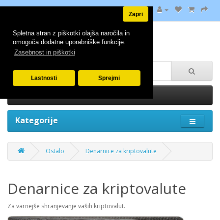
Zapri
Spletna stran z piškotki olajša naročila in
omogoča dodatne uporabniške funkcije.
Zasebnost in piškotki
Lastnosti
Sprejmi
0 izdelek(ov) - 0.00€
Kategorije
Ostalo
Denarnice za kriptovalute
Denarnice za kriptovalute
Za varnejše shranjevanje vaših kriptovalut.