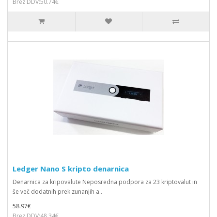
Brez DDV:50.74€
Ledger Nano S kripto denarnica
Denarnica za kripovalute Neposredna podpora za 23 kriptovalut in
še več dodatnih prek zunanjih a..
58.97€
Brez DDV:48.34€