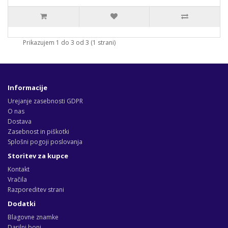
Prikazujem 1 do 3 od 3 (1 strani)
Informacije
Urejanje zasebnosti GDPR
O nas
Dostava
Zasebnost in piškotki
Splošni pogoji poslovanja
Storitev za kupce
Kontakt
Vračila
Razporeditev strani
Dodatki
Blagovne znamke
Darilni boni