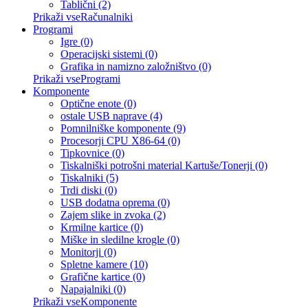
Tablični (2)
Prikaži vseRačunalniki
Programi
Igre (0)
Operacijski sistemi (0)
Grafika in namizno založništvo (0)
Prikaži vseProgrami
Komponente
Optične enote (0)
ostale USB naprave (4)
Pomnilniške komponente (9)
Procesorji CPU X86-64 (0)
Tipkovnice (0)
Tiskalniški potrošni material Kartuše/Tonerji (0)
Tiskalniki (5)
Trdi diski (0)
USB dodatna oprema (0)
Zajem slike in zvoka (2)
Krmilne kartice (0)
Miške in sledilne krogle (0)
Monitorji (0)
Spletne kamere (10)
Grafične kartice (0)
Napajalniki (0)
Prikaži vseKomponente