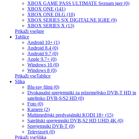
XBOX GAME PASS ULTIMATE Seznam iger (0)
XBOX ONE (141)
XBOX ONE DLG (10)
XBOX SERIES S|X DIGITALNE IGRE (9)
XBOX SERIES X (13)
Prikaži vseIgre
Tablice
Android 10+ (1)
Android 8.4 (0)
Android 9.7 (0)
Apple 9.7+ (0)
Windows 10 (0)
Windows 8 (0)
Prikaži vseTablice
Slika
Blu-ray filmi (0)
Dvokanalni sprejemniki za prizemeljsko DVB-T HD in
satelitsko DVB-S/S2 HD (0)
Foto (0)
Kamere (2)
Multimedijski predvajalniki KODI 18+ (15)
Satelitski sprejemniki DVB-S2 HD UHD 4K (0)
Sprejemniki DVB-T (0)
Televizorji (0)
Prikaži vseSlika