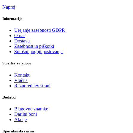
Naprej
Informacije
Urejanje zasebnosti GDPR
O nas
Dostava
Zasebnost in piškotki
Splošni pogoji poslovanja
Storitev za kupce
Kontakt
Vračila
Razporeditev strani
Dodatki
Blagovne znamke
Darilni boni
Akcije
Uporabniški račun