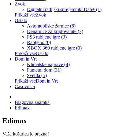
Zvok
Digitalni radijski sprejemniki Dab+ (1)
Prikaži vseZvok
Ostalo
Avtomobilske žarnice (6)
Denarnice za kriptovalute (3)
PS3 rabljene igre (3)
Rabljeno (0)
XBOX 360 rabljene igre (0)
Prikaži vseOstalo
Dom in Vrt
Klimatske naprave (4)
Pametni dom (31)
Svetila (5)
Prikaži vseDom in Vrt
Časovnica
Blagovna znamka
Edimax
Edimax
Vaša košarica je prazna!