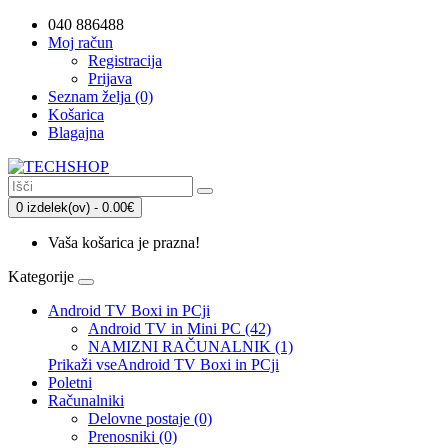
040 886488
Moj račun
Registracija
Prijava
Seznam želja (0)
Košarica
Blagajna
0 izdelek(ov) - 0.00€
Vaša košarica je prazna!
Kategorije
Android TV Boxi in PCji
Android TV in Mini PC (42)
NAMIZNI RAČUNALNIK (1)
Prikaži vseAndroid TV Boxi in PCji
Poletni
Računalniki
Delovne postaje (0)
Prenosniki (0)