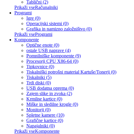
Tablični (2)
Prikaži vseRačunalniki
Programi
Igre (0)
Operacijski sistemi (0)
Grafika in namizno založništvo (0)
Prikaži vseProgrami
Komponente
Optične enote (0)
ostale USB naprave (4)
Pomnilniške komponente (9)
Procesorji CPU X86-64 (0)
Tipkovnice (0)
Tiskalniški potrošni material Kartuše/Tonerji (0)
Tiskalniki (5)
Trdi diski (0)
USB dodatna oprema (0)
Zajem slike in zvoka (2)
Krmilne kartice (0)
Miške in sledilne krogle (0)
Monitorji (0)
Spletne kamere (10)
Grafične kartice (0)
Napajalniki (0)
Prikaži vseKomponente