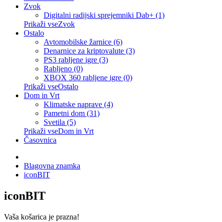
Zvok
Digitalni radijski sprejemniki Dab+ (1)
Prikaži vseZvok
Ostalo
Avtomobilske žarnice (6)
Denarnice za kriptovalute (3)
PS3 rabljene igre (3)
Rabljeno (0)
XBOX 360 rabljene igre (0)
Prikaži vseOstalo
Dom in Vrt
Klimatske naprave (4)
Pametni dom (31)
Svetila (5)
Prikaži vseDom in Vrt
Časovnica
Blagovna znamka
iconBIT
iconBIT
Vaša košarica je prazna!