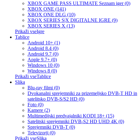
XBOX GAME PASS ULTIMATE Seznam iger (0)
XBOX ONE (141)
XBOX ONE DLG (10)
XBOX SERIES S|X DIGITALNE IGRE (9)
XBOX SERIES X (13)
Prikaži vseIgre
Tablice
Android 10+ (1)
Android 8.4 (0)
Android 9.7 (0)
Apple 9.7+ (0)
Windows 10 (0)
Windows 8 (0)
Prikaži vseTablice
Slika
Blu-ray filmi (0)
Dvokanalni sprejemniki za prizemeljsko DVB-T HD in
satelitsko DVB-S/S2 HD (0)
Foto (0)
Kamere (2)
Multimedijski predvajalniki KODI 18+ (15)
Satelitski sprejemniki DVB-S2 HD UHD 4K (0)
Sprejemniki DVB-T (0)
Televizorji (0)
Prikaži vseSlika