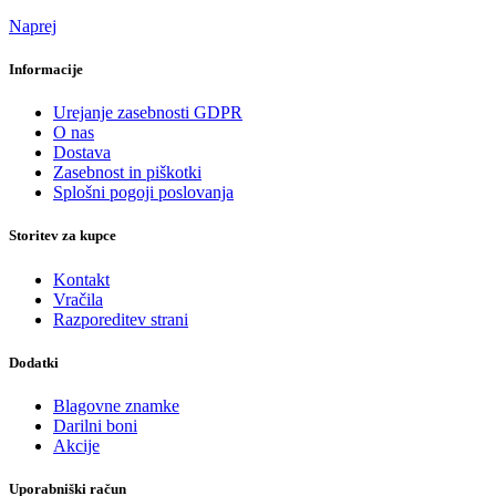
Naprej
Informacije
Urejanje zasebnosti GDPR
O nas
Dostava
Zasebnost in piškotki
Splošni pogoji poslovanja
Storitev za kupce
Kontakt
Vračila
Razporeditev strani
Dodatki
Blagovne znamke
Darilni boni
Akcije
Uporabniški račun