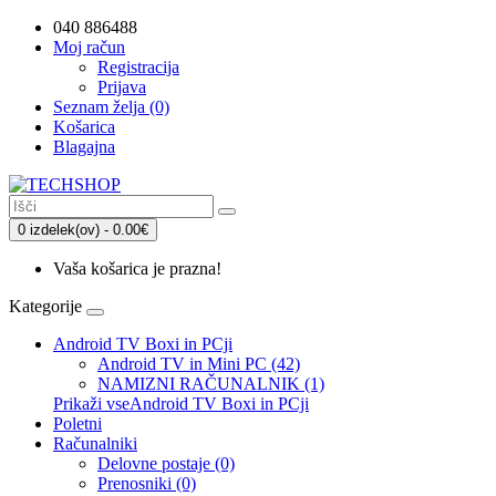
040 886488
Moj račun
Registracija
Prijava
Seznam želja (0)
Košarica
Blagajna
0 izdelek(ov) - 0.00€
Vaša košarica je prazna!
Kategorije
Android TV Boxi in PCji
Android TV in Mini PC (42)
NAMIZNI RAČUNALNIK (1)
Prikaži vseAndroid TV Boxi in PCji
Poletni
Računalniki
Delovne postaje (0)
Prenosniki (0)