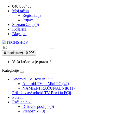
040 886488
Moj račun
Registracija
Prijava
Seznam želja (0)
Košarica
Blagajna
0 izdelek(ov) - 0.00€
Vaša košarica je prazna!
Kategorije
Android TV Boxi in PCji
Android TV in Mini PC (42)
NAMIZNI RAČUNALNIK (1)
Prikaži vseAndroid TV Boxi in PCji
Poletni
Računalniki
Delovne postaje (0)
Prenosniki (0)