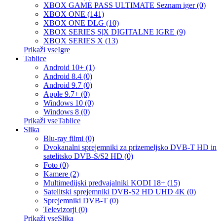
XBOX GAME PASS ULTIMATE Seznam iger (0)
XBOX ONE (141)
XBOX ONE DLG (10)
XBOX SERIES S|X DIGITALNE IGRE (9)
XBOX SERIES X (13)
Prikaži vseIgre
Tablice
Android 10+ (1)
Android 8.4 (0)
Android 9.7 (0)
Apple 9.7+ (0)
Windows 10 (0)
Windows 8 (0)
Prikaži vseTablice
Slika
Blu-ray filmi (0)
Dvokanalni sprejemniki za prizemeljsko DVB-T HD in
satelitsko DVB-S/S2 HD (0)
Foto (0)
Kamere (2)
Multimedijski predvajalniki KODI 18+ (15)
Satelitski sprejemniki DVB-S2 HD UHD 4K (0)
Sprejemniki DVB-T (0)
Televizorji (0)
Prikaži vseSlika