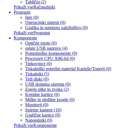
Tablični (2)
Prikaži vseRačunalniki
Programi
Igre (0)
Operacijski sistemi (0)
Grafika in namizno založništvo (0)
Prikaži vseProgrami
Komponente
Optične enote (0)
ostale USB naprave (4)
Pomnilniške komponente (9)
Procesorji CPU X86-64 (0)
Tipkovnice (0)
Tiskalniški potrošni material Kartuše/Tonerji (0)
Tiskalniki (5)
Trdi diski (0)
USB dodatna oprema (0)
Zajem slike in zvoka (2)
Krmilne kartice (0)
Miške in sledilne krogle (0)
Monitorji (0)
Spletne kamere (10)
Grafične kartice (0)
Napajalniki (0)
Prikaži vseKomponente