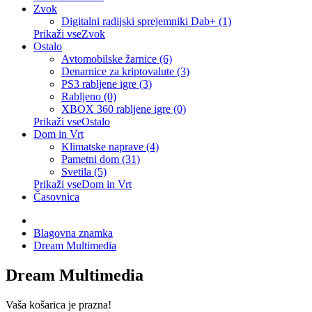
Zvok
Digitalni radijski sprejemniki Dab+ (1)
Prikaži vseZvok
Ostalo
Avtomobilske žarnice (6)
Denarnice za kriptovalute (3)
PS3 rabljene igre (3)
Rabljeno (0)
XBOX 360 rabljene igre (0)
Prikaži vseOstalo
Dom in Vrt
Klimatske naprave (4)
Pametni dom (31)
Svetila (5)
Prikaži vseDom in Vrt
Časovnica
Blagovna znamka
Dream Multimedia
Dream Multimedia
Vaša košarica je prazna!