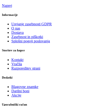
Naprej
Informacije
Urejanje zasebnosti GDPR
O nas
Dostava
Zasebnost in piškotki
Splošni pogoji poslovanja
Storitev za kupce
Kontakt
Vračila
Razporeditev strani
Dodatki
Blagovne znamke
Darilni boni
Akcije
Uporabniški račun