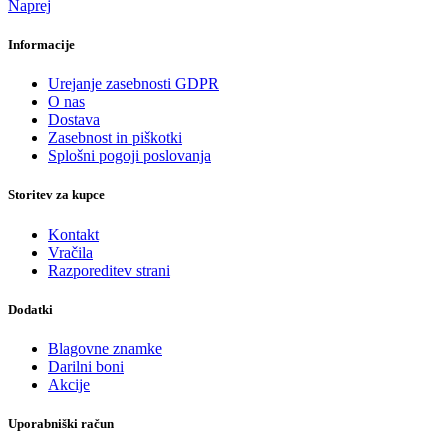
Naprej
Informacije
Urejanje zasebnosti GDPR
O nas
Dostava
Zasebnost in piškotki
Splošni pogoji poslovanja
Storitev za kupce
Kontakt
Vračila
Razporeditev strani
Dodatki
Blagovne znamke
Darilni boni
Akcije
Uporabniški račun