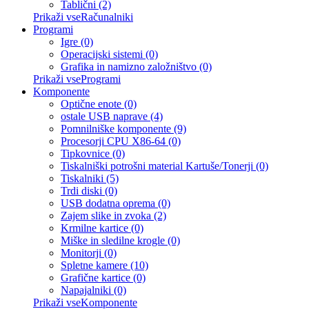
Tablični (2)
Prikaži vseRačunalniki
Programi
Igre (0)
Operacijski sistemi (0)
Grafika in namizno založništvo (0)
Prikaži vseProgrami
Komponente
Optične enote (0)
ostale USB naprave (4)
Pomnilniške komponente (9)
Procesorji CPU X86-64 (0)
Tipkovnice (0)
Tiskalniški potrošni material Kartuše/Tonerji (0)
Tiskalniki (5)
Trdi diski (0)
USB dodatna oprema (0)
Zajem slike in zvoka (2)
Krmilne kartice (0)
Miške in sledilne krogle (0)
Monitorji (0)
Spletne kamere (10)
Grafične kartice (0)
Napajalniki (0)
Prikaži vseKomponente