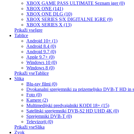
XBOX GAME PASS ULTIMATE Seznam iger (0)
XBOX ONE (141)
XBOX ONE DLG (10)
XBOX SERIES S|X DIGITALNE IGRE (9)
XBOX SERIES X (13)
Prikaži vseIgre
Tablice
Android 10+ (1)
Android 8.4 (0)
Android 9.7 (0)
Apple 9.7+ (0)
Windows 10 (0)
Windows 8 (0)
Prikaži vseTablice
Slika
Blu-ray filmi (0)
Dvokanalni sprejemniki za prizemeljsko DVB-T HD in 
Foto (0)
Kamere (2)
Multimedijski predvajalniki KODI 18+ (15)
Satelitski sprejemniki DVB-S2 HD UHD 4K (0)
Sprejemniki DVB-T (0)
Televizorji (0)
Prikaži vseSlika
Zvok