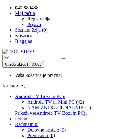
040 886488
Moj račun
Registracija
Prijava
Seznam želja (0)
Košarica
Blagajna
0 izdelek(ov) - 0.00€
Vaša košarica je prazna!
Kategorije
Android TV Boxi in PCji
Android TV in Mini PC (42)
NAMIZNI RAČUNALNIK (1)
Prikaži vseAndroid TV Boxi in PCji
Poletni
Računalniki
Delovne postaje (0)
Prenosniki (0)