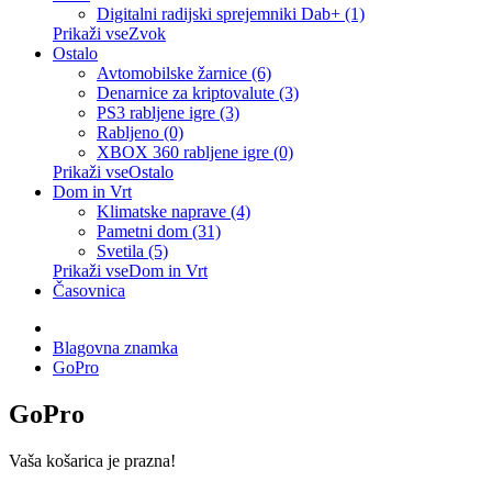
Digitalni radijski sprejemniki Dab+ (1)
Prikaži vseZvok
Ostalo
Avtomobilske žarnice (6)
Denarnice za kriptovalute (3)
PS3 rabljene igre (3)
Rabljeno (0)
XBOX 360 rabljene igre (0)
Prikaži vseOstalo
Dom in Vrt
Klimatske naprave (4)
Pametni dom (31)
Svetila (5)
Prikaži vseDom in Vrt
Časovnica
Blagovna znamka
GoPro
GoPro
Vaša košarica je prazna!