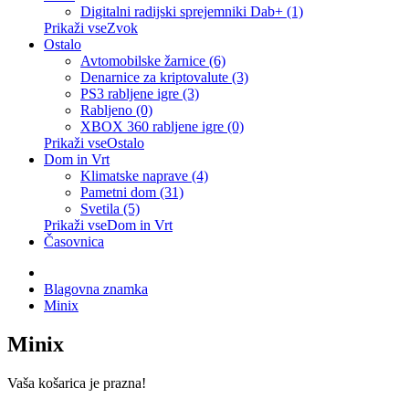
Digitalni radijski sprejemniki Dab+ (1)
Prikaži vseZvok
Ostalo
Avtomobilske žarnice (6)
Denarnice za kriptovalute (3)
PS3 rabljene igre (3)
Rabljeno (0)
XBOX 360 rabljene igre (0)
Prikaži vseOstalo
Dom in Vrt
Klimatske naprave (4)
Pametni dom (31)
Svetila (5)
Prikaži vseDom in Vrt
Časovnica
Blagovna znamka
Minix
Minix
Vaša košarica je prazna!