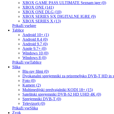
XBOX GAME PASS ULTIMATE Seznam iger (0)
XBOX ONE (141)
XBOX ONE DLG (10)
XBOX SERIES S|X DIGITALNE IGRE (9)
XBOX SERIES X (13)
Prikaži vseIgre
Tablice
Android 10+ (1)
Android 8.4 (0)
Android 9.7 (0)
Apple 9.7+ (0)
Windows 10 (0)
Windows 8 (0)
Prikaži vseTablice
Slika
Blu-ray filmi (0)
Dvokanalni sprejemniki za prizemeljsko DVB-T HD in 
Foto (0)
Kamere (2)
Multimedijski predvajalniki KODI 18+ (15)
Satelitski sprejemniki DVB-S2 HD UHD 4K (0)
Sprejemniki DVB-T (0)
Televizorji (0)
Prikaži vseSlika
Zvok