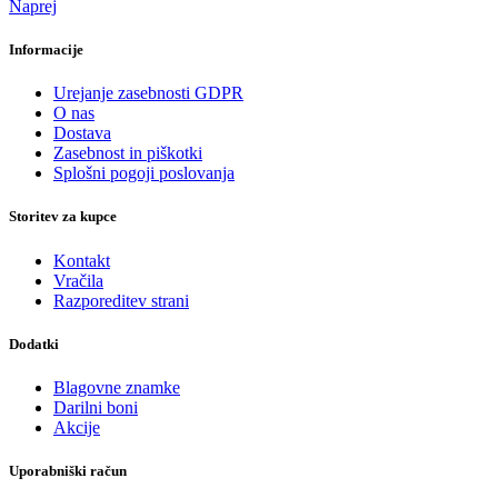
Naprej
Informacije
Urejanje zasebnosti GDPR
O nas
Dostava
Zasebnost in piškotki
Splošni pogoji poslovanja
Storitev za kupce
Kontakt
Vračila
Razporeditev strani
Dodatki
Blagovne znamke
Darilni boni
Akcije
Uporabniški račun