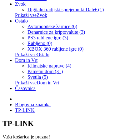
Zvok
Digitalni radijski sprejemniki Dab+ (1)
Prikaži vseZvok
Ostalo
Avtomobilske žarnice (6)
Denarnice za kriptovalute (3)
PS3 rabljene igre (3)
Rabljeno (0)
XBOX 360 rabljene igre (0)
Prikaži vseOstalo
Dom in Vrt
Klimatske naprave (4)
Pametni dom (31)
Svetila (5)
Prikaži vseDom in Vrt
Časovnica
Blagovna znamka
TP-LINK
TP-LINK
Vaša košarica je prazna!