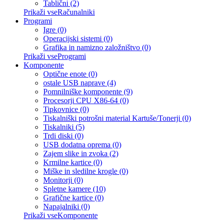
Tablični (2)
Prikaži vseRačunalniki
Programi
Igre (0)
Operacijski sistemi (0)
Grafika in namizno založništvo (0)
Prikaži vseProgrami
Komponente
Optične enote (0)
ostale USB naprave (4)
Pomnilniške komponente (9)
Procesorji CPU X86-64 (0)
Tipkovnice (0)
Tiskalniški potrošni material Kartuše/Tonerji (0)
Tiskalniki (5)
Trdi diski (0)
USB dodatna oprema (0)
Zajem slike in zvoka (2)
Krmilne kartice (0)
Miške in sledilne krogle (0)
Monitorji (0)
Spletne kamere (10)
Grafične kartice (0)
Napajalniki (0)
Prikaži vseKomponente