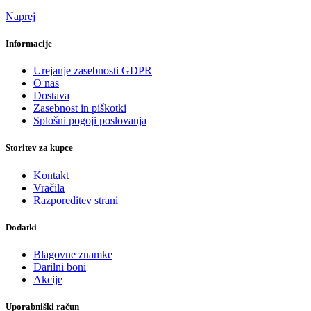
Naprej
Informacije
Urejanje zasebnosti GDPR
O nas
Dostava
Zasebnost in piškotki
Splošni pogoji poslovanja
Storitev za kupce
Kontakt
Vračila
Razporeditev strani
Dodatki
Blagovne znamke
Darilni boni
Akcije
Uporabniški račun