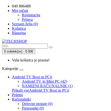
040 886488
Moj račun
Registracija
Prijava
Seznam želja (0)
Košarica
Blagajna
0 izdelek(ov) - 0.00€
Vaša košarica je prazna!
Kategorije
Android TV Boxi in PCji
Android TV in Mini PC (42)
NAMIZNI RAČUNALNIK (1)
Prikaži vseAndroid TV Boxi in PCji
Poletni
Računalniki
Delovne postaje (0)
Prenosniki (0)