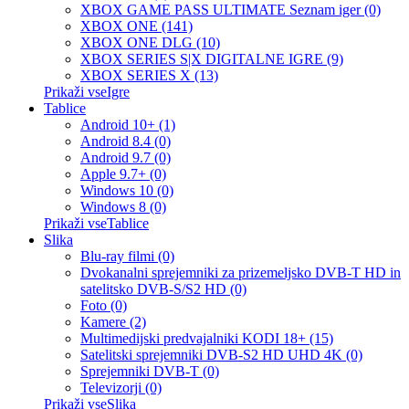
XBOX GAME PASS ULTIMATE Seznam iger (0)
XBOX ONE (141)
XBOX ONE DLG (10)
XBOX SERIES S|X DIGITALNE IGRE (9)
XBOX SERIES X (13)
Prikaži vseIgre
Tablice
Android 10+ (1)
Android 8.4 (0)
Android 9.7 (0)
Apple 9.7+ (0)
Windows 10 (0)
Windows 8 (0)
Prikaži vseTablice
Slika
Blu-ray filmi (0)
Dvokanalni sprejemniki za prizemeljsko DVB-T HD in
satelitsko DVB-S/S2 HD (0)
Foto (0)
Kamere (2)
Multimedijski predvajalniki KODI 18+ (15)
Satelitski sprejemniki DVB-S2 HD UHD 4K (0)
Sprejemniki DVB-T (0)
Televizorji (0)
Prikaži vseSlika