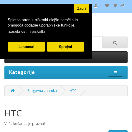
Zapri
Spletna stran z piškotki olajša naročila in
omogoča dodatne uporabniške funkcije.
Zasebnost in piškotki
Lastnosti
Sprejmi
0 izdelek(ov) - 0.00€
Kategorije
Blagovna znamka
HTC
HTC
Vaša košarica je prazna!