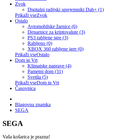
Zvok
Digitalni radijski sprejemniki Dab+ (1)
Prikaži vseZvok
Ostalo
Avtomobilske žarnice (6)
Denarnice za kriptovalute (3)
PS3 rabljene igre (3)
Rabljeno (0)
XBOX 360 rabljene igre (0)
Prikaži vseOstalo
Dom in Vrt
Klimatske naprave (4)
Pametni dom (31)
Svetila (5)
Prikaži vseDom in Vrt
Časovnica
Blagovna znamka
SEGA
SEGA
Vaša košarica je prazna!