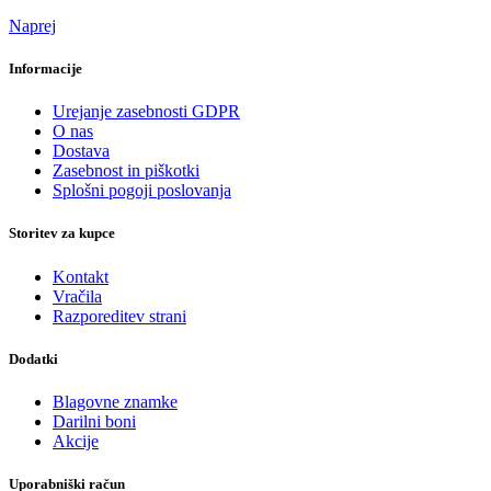
Naprej
Informacije
Urejanje zasebnosti GDPR
O nas
Dostava
Zasebnost in piškotki
Splošni pogoji poslovanja
Storitev za kupce
Kontakt
Vračila
Razporeditev strani
Dodatki
Blagovne znamke
Darilni boni
Akcije
Uporabniški račun