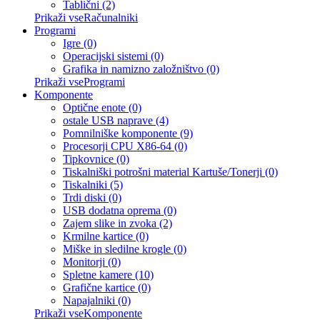
Tablični (2)
Prikaži vseRačunalniki
Programi
Igre (0)
Operacijski sistemi (0)
Grafika in namizno založništvo (0)
Prikaži vseProgrami
Komponente
Optične enote (0)
ostale USB naprave (4)
Pomnilniške komponente (9)
Procesorji CPU X86-64 (0)
Tipkovnice (0)
Tiskalniški potrošni material Kartuše/Tonerji (0)
Tiskalniki (5)
Trdi diski (0)
USB dodatna oprema (0)
Zajem slike in zvoka (2)
Krmilne kartice (0)
Miške in sledilne krogle (0)
Monitorji (0)
Spletne kamere (10)
Grafične kartice (0)
Napajalniki (0)
Prikaži vseKomponente