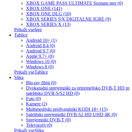
XBOX GAME PASS ULTIMATE Seznam iger (0)
XBOX ONE (141)
XBOX ONE DLG (10)
XBOX SERIES S|X DIGITALNE IGRE (9)
XBOX SERIES X (13)
Prikaži vseIgre
Tablice
Android 10+ (1)
Android 8.4 (0)
Android 9.7 (0)
Apple 9.7+ (0)
Windows 10 (0)
Windows 8 (0)
Prikaži vseTablice
Slika
Blu-ray filmi (0)
Dvokanalni sprejemniki za prizemeljsko DVB-T HD in
satelitsko DVB-S/S2 HD (0)
Foto (0)
Kamere (2)
Multimedijski predvajalniki KODI 18+ (15)
Satelitski sprejemniki DVB-S2 HD UHD 4K (0)
Sprejemniki DVB-T (0)
Televizorji (0)
Prikaži vseSlika