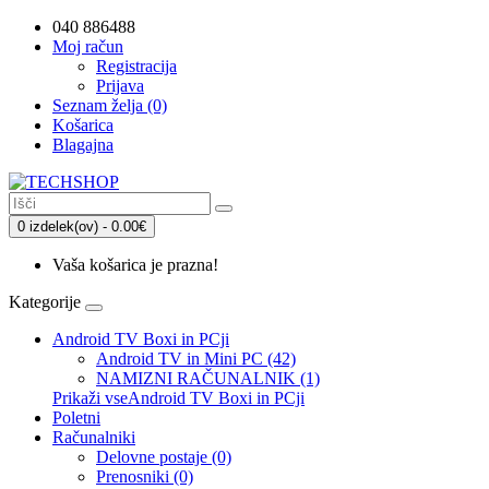
040 886488
Moj račun
Registracija
Prijava
Seznam želja (0)
Košarica
Blagajna
0 izdelek(ov) - 0.00€
Vaša košarica je prazna!
Kategorije
Android TV Boxi in PCji
Android TV in Mini PC (42)
NAMIZNI RAČUNALNIK (1)
Prikaži vseAndroid TV Boxi in PCji
Poletni
Računalniki
Delovne postaje (0)
Prenosniki (0)