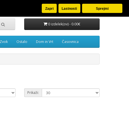
oj račun
Seznam želja (0)
Košarica
Blagajna
Zapri
Lastnosti
Sprejmi
0 izdelek(ov) - 0.00€
Zvok
Ostalo
Dom in Vrt
Časovnica
Prikaži: