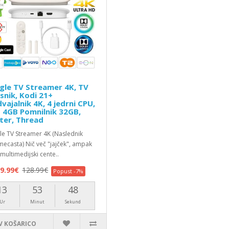
gle TV Streamer 4K, TV
nik, Kodi 21+
vajalnik 4K, 4 jedrni CPU,
 4GB Pomnilnik 32GB,
ter, Thread
e TV Streamer 4K (Naslednik
ecasta) Nič več "jajček", ampak
 multimedijski cente..
9.99€
128.99€
Popust -7%
13
53
48
Ur
Minut
Sekund
V KOŠARICO