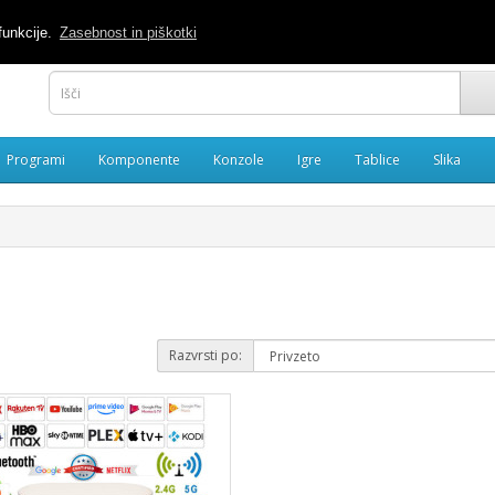
040 886488
M
funkcije.
Zasebnost in piškotki
Programi
Komponente
Konzole
Igre
Tablice
Slika
Razvrsti po: