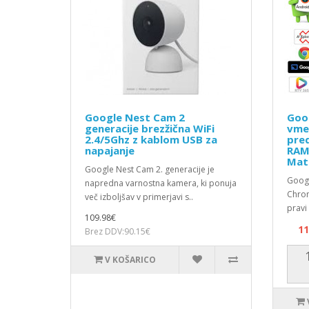
Google Nest Cam 2
Goo
generacije brezžična WiFi
vmes
2.4/5Ghz z kablom USB za
pred
napajanje
RAM
Mat
Google Nest Cam 2. generacije je
Googl
napredna varnostna kamera, ki ponuja
Chrom
več izboljšav v primerjavi s..
pravi
109.98€
11
Brez DDV:90.15€
V KOŠARICO