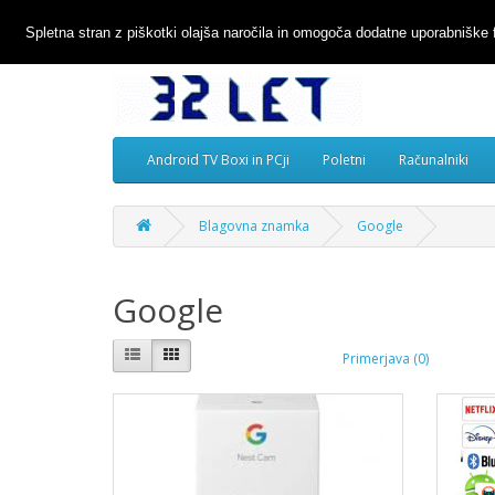
Spletna stran z piškotki olajša naročila in omogoča dodatne uporabniške 
Android TV Boxi in PCji
Poletni
Računalniki
Blagovna znamka
Google
Google
Primerjava (0)