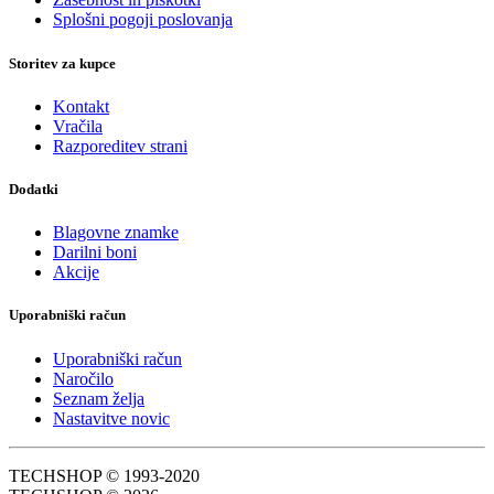
Splošni pogoji poslovanja
Storitev za kupce
Kontakt
Vračila
Razporeditev strani
Dodatki
Blagovne znamke
Darilni boni
Akcije
Uporabniški račun
Uporabniški račun
Naročilo
Seznam želja
Nastavitve novic
TECHSHOP © 1993-2020