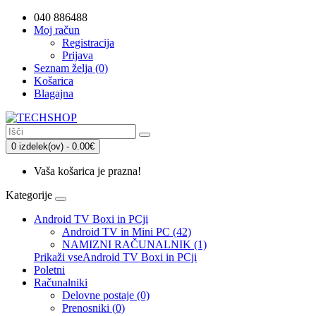
040 886488
Moj račun
Registracija
Prijava
Seznam želja (0)
Košarica
Blagajna
0 izdelek(ov) - 0.00€
Vaša košarica je prazna!
Kategorije
Android TV Boxi in PCji
Android TV in Mini PC (42)
NAMIZNI RAČUNALNIK (1)
Prikaži vseAndroid TV Boxi in PCji
Poletni
Računalniki
Delovne postaje (0)
Prenosniki (0)