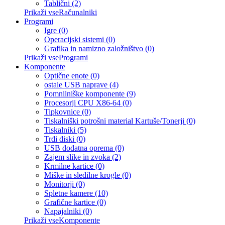
Tablični (2)
Prikaži vseRačunalniki
Programi
Igre (0)
Operacijski sistemi (0)
Grafika in namizno založništvo (0)
Prikaži vseProgrami
Komponente
Optične enote (0)
ostale USB naprave (4)
Pomnilniške komponente (9)
Procesorji CPU X86-64 (0)
Tipkovnice (0)
Tiskalniški potrošni material Kartuše/Tonerji (0)
Tiskalniki (5)
Trdi diski (0)
USB dodatna oprema (0)
Zajem slike in zvoka (2)
Krmilne kartice (0)
Miške in sledilne krogle (0)
Monitorji (0)
Spletne kamere (10)
Grafične kartice (0)
Napajalniki (0)
Prikaži vseKomponente