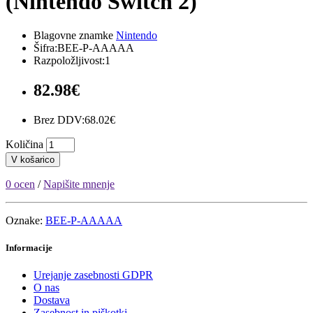
(Nintendo Switch 2)
Blagovne znamke
Nintendo
Šifra:BEE-P-AAAAA
Razpoložljivost:1
82.98€
Brez DDV:68.02€
Količina
V košarico
0 ocen
/
Napišite mnenje
Oznake:
BEE-P-AAAAA
Informacije
Urejanje zasebnosti GDPR
O nas
Dostava
Zasebnost in piškotki