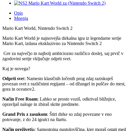
Opis
Mnenja
Mario Kart World, Nintendo Switch 2
Mario Kart World je najnovejša dirkalna igra iz legendarne serije
Mario Kart, izdana ekskluzivno za Nintendo Switch 2
Gre za največjo in najbolj ambiciozno različico doslej, saj prvič v
zgodovini serije vključuje odprti svet.
Kaj je novega?
Odprti sve
t: Namesto klasičnih ločenih prog zdaj raziskuješ
povezan svet z različnimi regijami – od džungel in puščav do mest,
gora in oceanov2.
Način Free Roam
: Lahko se prosto voziš, odkrivaš bližnjice,
opravljaš naloge in zbiraš skrite predmete.
Grand Prix z zasukom
: Štiri dirke so zdaj povezane v eno
potovanje, z do 24 igralci na štartu.
Način preživetj
a: Samostojna pustolovščina, kjer moraš ostati med