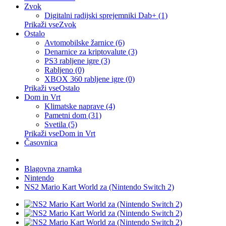
Zvok
Digitalni radijski sprejemniki Dab+ (1)
Prikaži vseZvok
Ostalo
Avtomobilske žarnice (6)
Denarnice za kriptovalute (3)
PS3 rabljene igre (3)
Rabljeno (0)
XBOX 360 rabljene igre (0)
Prikaži vseOstalo
Dom in Vrt
Klimatske naprave (4)
Pametni dom (31)
Svetila (5)
Prikaži vseDom in Vrt
Časovnica
Blagovna znamka
Nintendo
NS2 Mario Kart World za (Nintendo Switch 2)