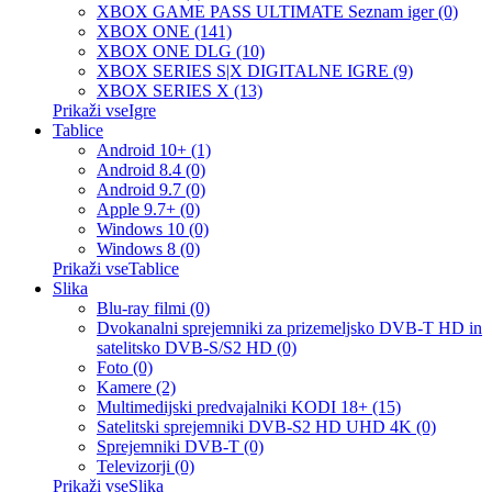
XBOX GAME PASS ULTIMATE Seznam iger (0)
XBOX ONE (141)
XBOX ONE DLG (10)
XBOX SERIES S|X DIGITALNE IGRE (9)
XBOX SERIES X (13)
Prikaži vseIgre
Tablice
Android 10+ (1)
Android 8.4 (0)
Android 9.7 (0)
Apple 9.7+ (0)
Windows 10 (0)
Windows 8 (0)
Prikaži vseTablice
Slika
Blu-ray filmi (0)
Dvokanalni sprejemniki za prizemeljsko DVB-T HD in
satelitsko DVB-S/S2 HD (0)
Foto (0)
Kamere (2)
Multimedijski predvajalniki KODI 18+ (15)
Satelitski sprejemniki DVB-S2 HD UHD 4K (0)
Sprejemniki DVB-T (0)
Televizorji (0)
Prikaži vseSlika