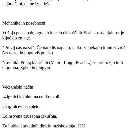
najboljšimi, da ne izpadeš.
Mehanike in posebnosti
Vožnja po stenah, ograjah in celo električnih žicah – ustvarjalnost je
ključ do zmage.
"Previj čas nazaj": Če narediš napako, lahko za nekaj sekund zavrtiš
čas nazaj in popraviš potezo.
Novi liki: Poleg klasičnih (Mario, Luigi, Peach...) se pridružijo tudi
Goomba, Spike in pingvin.
Večigralski način
4 igralci lokalno na eni konzoli.
24 igralcev na spletu
Edinstvena družabna izkušnja.
Za ljubitelj arkadnih dirk in raziskovanja. ????