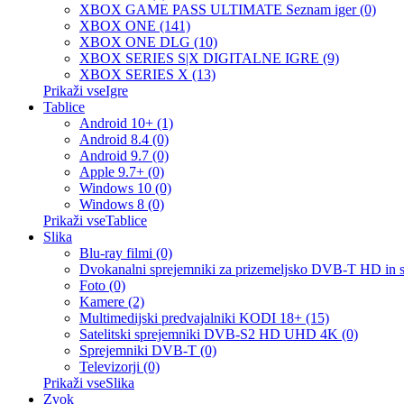
XBOX GAME PASS ULTIMATE Seznam iger (0)
XBOX ONE (141)
XBOX ONE DLG (10)
XBOX SERIES S|X DIGITALNE IGRE (9)
XBOX SERIES X (13)
Prikaži vseIgre
Tablice
Android 10+ (1)
Android 8.4 (0)
Android 9.7 (0)
Apple 9.7+ (0)
Windows 10 (0)
Windows 8 (0)
Prikaži vseTablice
Slika
Blu-ray filmi (0)
Dvokanalni sprejemniki za prizemeljsko DVB-T HD in 
Foto (0)
Kamere (2)
Multimedijski predvajalniki KODI 18+ (15)
Satelitski sprejemniki DVB-S2 HD UHD 4K (0)
Sprejemniki DVB-T (0)
Televizorji (0)
Prikaži vseSlika
Zvok