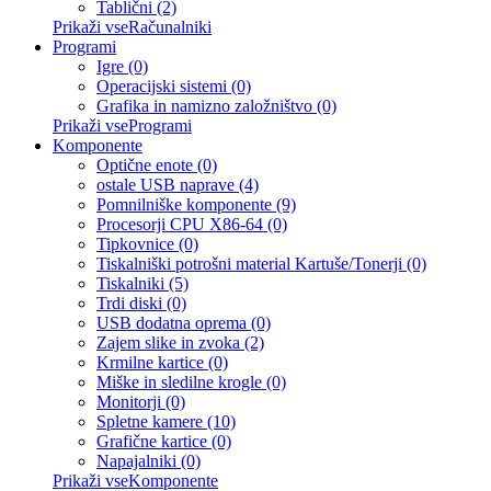
Tablični (2)
Prikaži vseRačunalniki
Programi
Igre (0)
Operacijski sistemi (0)
Grafika in namizno založništvo (0)
Prikaži vseProgrami
Komponente
Optične enote (0)
ostale USB naprave (4)
Pomnilniške komponente (9)
Procesorji CPU X86-64 (0)
Tipkovnice (0)
Tiskalniški potrošni material Kartuše/Tonerji (0)
Tiskalniki (5)
Trdi diski (0)
USB dodatna oprema (0)
Zajem slike in zvoka (2)
Krmilne kartice (0)
Miške in sledilne krogle (0)
Monitorji (0)
Spletne kamere (10)
Grafične kartice (0)
Napajalniki (0)
Prikaži vseKomponente