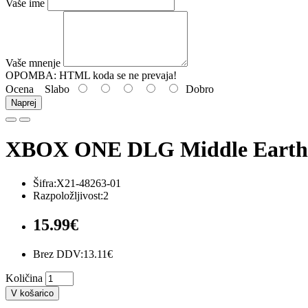
Vaše ime
Vaše mnenje
OPOMBA:
HTML koda se ne prevaja!
Ocena
Slabo
Dobro
Naprej
XBOX ONE DLG Middle Earth 
Šifra:X21-48263-01
Razpoložljivost:2
15.99€
Brez DDV:13.11€
Količina
V košarico