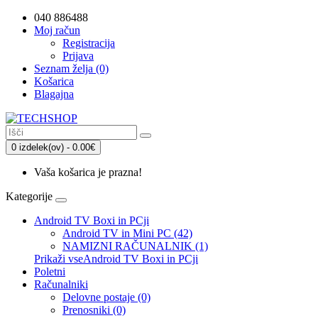
040 886488
Moj račun
Registracija
Prijava
Seznam želja (0)
Košarica
Blagajna
0 izdelek(ov) - 0.00€
Vaša košarica je prazna!
Kategorije
Android TV Boxi in PCji
Android TV in Mini PC (42)
NAMIZNI RAČUNALNIK (1)
Prikaži vseAndroid TV Boxi in PCji
Poletni
Računalniki
Delovne postaje (0)
Prenosniki (0)