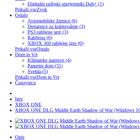
Digitalni radijski sprejemniki Dab+ (1)
Prikaži vseZvok
Ostalo
Avtomobilske žarnice (6)
Denarnice za kriptovalute (3)
PS3 rabljene igre (3)
Rabljeno (0)
XBOX 360 rabljene igre (0)
Prikaži vseOstalo
Dom in Vrt
Klimatske naprave (4)
Pametni dom (31)
Svetila (5)
Prikaži vseDom in Vrt
Časovnica
Igre
XBOX ONE
XBOX ONE DLG Middle Earth Shadow of War (Windows 1
Opis