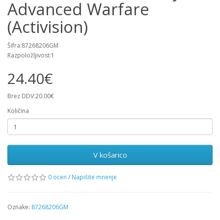
Advanced Warfare
(Activision)
Šifra:87268206GM
Razpoložljivost:1
24.40€
Brez DDV:20.00€
Količina
V košarico
0 ocen
/
Napišite mnenje
Oznake:
87268206GM