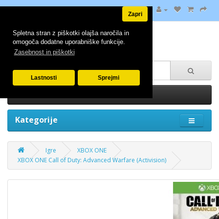
Zapri
Spletna stran z piškotki olajša naročila in
omogoča dodatne uporabniške funkcije.
Zasebnost in piškotki
Lastnosti
Sprejmi
0 izdelek(ov) - 0.00€
Kategorije
Igre
XBOX ONE
XBOX ONE Call of Duty: Advanced Warfare (Activision)