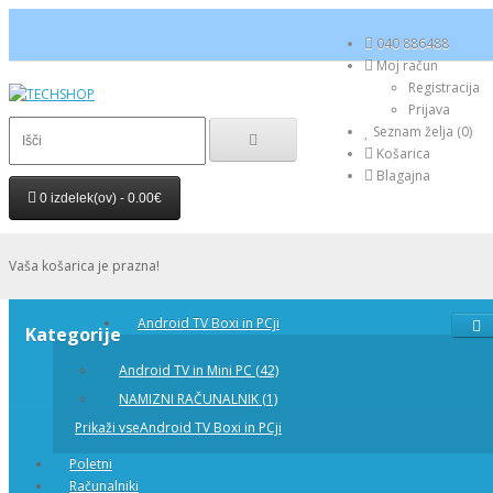
040 886488
Moj račun
Registracija
Prijava
Seznam želja (0)
Košarica
Blagajna
0 izdelek(ov) - 0.00€
Vaša košarica je prazna!
Android TV Boxi in PCji
Kategorije
Android TV in Mini PC (42)
NAMIZNI RAČUNALNIK (1)
Prikaži vseAndroid TV Boxi in PCji
Poletni
Računalniki