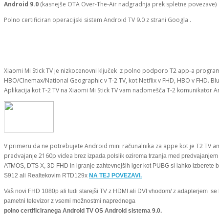
Android 9.0
(kasnejše OTA
Over-The-Air
nadgradnja prek spletne povezave)
Polno certificiran operacijski sistem Android TV 9.0 z strani Googla .
Pod dodatki boste našli igralne ploščke za lažje igranje tisoče
Android
računalnikov.
Xiaomi Mi Stick TV je nizkocenovni ključek z polno podporo T2 app-a program
HBO/CInemax/National Geographic v T-2 TV, kot Netflix v FHD, HBO v FHD. Bl
Aplikacija kot T-2 TV na Xiaomi Mi Stick TV vam nadomešča T-2 komunikator Arr
V primeru da ne potrebujete Android mini računalnika za appe kot je T2 TV a
predvajanje 2160p videa
brez izpada polslik oziroma trzanja med predvajanjem
ATMOS, DTS X, 3D FHD in igranje zahtevnejših iger kot PUBG si lahko izberete 
S912 ali Realtekovim RTD129x
NA TEJ POVEZAVI.
Vaš novi FHD 1080p ali tudi starejši TV z HDMI ali DVI vhodom/ z adapterjem se 
pametni televizor z vsemi možnostmi naprednega
polno certificiranega Android TV OS Android sistema 9.0.