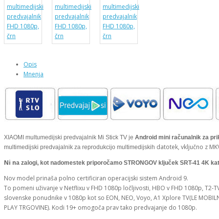
Opis
Mnenja
XIAOMI multumedijski predvajalnik Mi Stick TV je
Android mini računalnik za pr
datotek, vključno z MK
multimedijski predvajalnik
za reprodukcijo multimedijskih
Ni n
a z
alogi, kot n
adomestek priporoč
amo STRONGOV ključek SRT-41 4K k
a
Nov model prinaša polno certificiran operacijski sistem Android 9.
To pomeni uživanje v Netflixu v FHD 1080p ločljivosti, HBO v FHD 1080p, T2-
slovenske ponudnike v 1080p kot so EON, NEO, Voyo, A1 Xplore TV(LE MOB
PLAY TRGOVINE). Kodi 19+ omogoča prav tako predvajanje do 1080p.