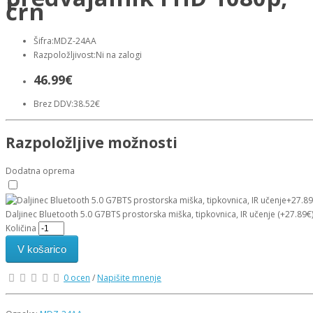
črn
Šifra:MDZ-24AA
Razpoložljivost:Ni na zalogi
46.99€
Brez DDV:38.52€
Razpoložljive možnosti
Dodatna oprema
Daljinec Bluetooth 5.0 G7BTS prostorska miška, tipkovnica, IR učenje (+27.89€
Količina
V košarico
0 ocen
/
Napišite mnenje