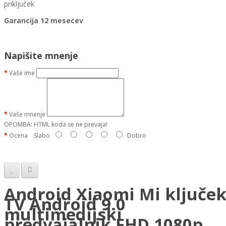
priključek
Garancija 12 mesecev
Napišite mnenje
Vaše ime
Vaše mnenje
OPOMBA:
HTML koda se ne prevaja!
Ocena
Slabo
Dobro
Android Xiaomi Mi ključe
TV Android 9.0
multimedijski
predvajalnik FHD 1080p,