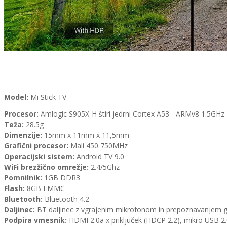
Model:
Mi Stick TV
Procesor:
Amlogic S905X-H štiri jedrni Cortex A53 - ARMv8 1.5GHz
Teža:
28.5g
Dimenzije:
15mm x 11mm x 11,5mm
Grafični procesor:
Mali 450 750MHz
Operacijski sistem:
Android TV 9.0
WiFi brezžično omrežje:
2.4/5Ghz
Pomnilnik:
1GB DDR3
Flash:
8GB EMMC
Bluetooth:
Bluetooth 4.2
Daljinec:
BT daljinec z vgrajenim mikrofonom in prepoznavanjem g
Podpira vmesnik:
HDMI 2.0a x priključek (HDCP 2.2), mikro USB 2.0