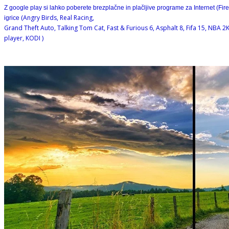
Z google play si lahko poberete brezplačne in plačljive programe za Internet (Fir
Angry Birds, Real Racing,
igrice (
Grand Theft Auto, Talking Tom Cat, Fast & Furious 6, Asphalt 8, Fifa 15, NBA 2K
player, KODI )