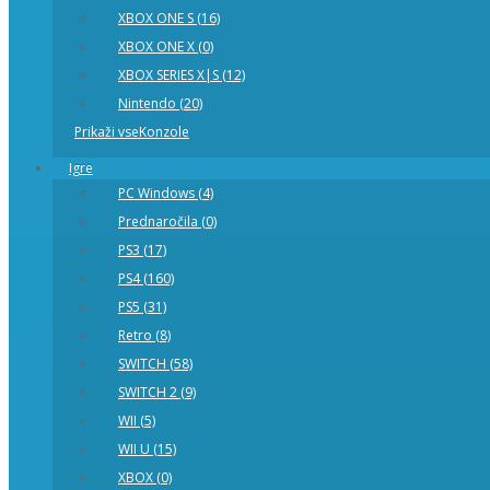
XBOX ONE S (16)
XBOX ONE X (0)
XBOX SERIES X|S (12)
Nintendo (20)
Prikaži vseKonzole
Igre
PC Windows (4)
Prednaročila (0)
PS3 (17)
PS4 (160)
PS5 (31)
Retro (8)
SWITCH (58)
SWITCH 2 (9)
WII (5)
WII U (15)
XBOX (0)