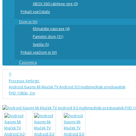
XBOX 360 rabljene igre (0)
Prikaži vseOstalo
Dom in Vrt
Klimatske naprave (4)
Pametni dom (31)
Svetila (5)
Prikaži vseDom in Vrt
Časovnica
Procesor Amlogic
Android Xiaomi Mi ključek TV Android 9.0 multimedijski predvajalnik
FHD 1080p, črn