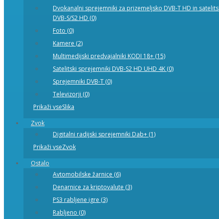
Dvokanalni sprejemniki za prizemeljsko DVB-T HD in satelit
DVB-S/S2 HD (0)
Foto (0)
Kamere (2)
Multimedijski predvajalniki KODI 18+ (15)
Satelitski sprejemniki DVB-S2 HD UHD 4K (0)
Sprejemniki DVB-T (0)
Televizorji (0)
Prikaži vseSlika
Zvok
Digitalni radijski sprejemniki Dab+ (1)
Prikaži vseZvok
Ostalo
Avtomobilske žarnice (6)
Denarnice za kriptovalute (3)
PS3 rabljene igre (3)
Rabljeno (0)