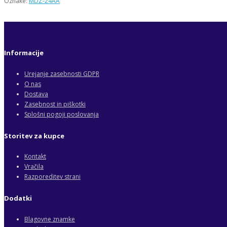
Oznake:
MDZ-24AA
Informacije
Urejanje zasebnosti GDPR
O nas
Dostava
Zasebnost in piškotki
Splošni pogoji poslovanja
Storitev za kupce
Kontakt
Vračila
Razporeditev strani
Dodatki
Blagovne znamke