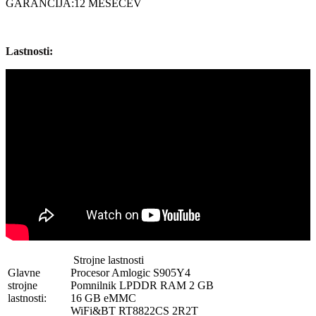
GARANCIJA:12 MESECEV
Lastnosti:
Strojne lastnosti
Glavne
Procesor Amlogic S905Y4
strojne
Pomnilnik LPDDR RAM 2 GB
lastnosti:
16 GB eMMC
WiFi&BT RT8822CS 2R2T