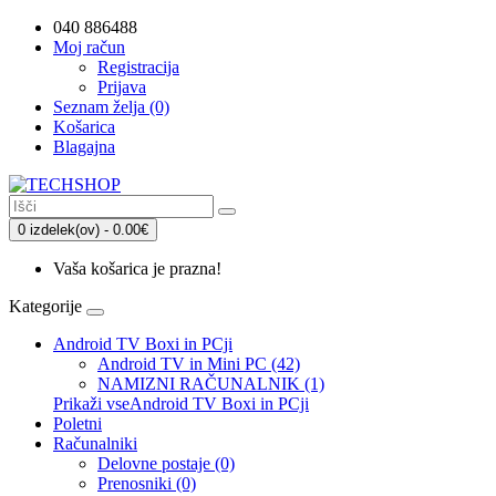
040 886488
Moj račun
Registracija
Prijava
Seznam želja (0)
Košarica
Blagajna
0 izdelek(ov) - 0.00€
Vaša košarica je prazna!
Kategorije
Android TV Boxi in PCji
Android TV in Mini PC (42)
NAMIZNI RAČUNALNIK (1)
Prikaži vseAndroid TV Boxi in PCji
Poletni
Računalniki
Delovne postaje (0)
Prenosniki (0)