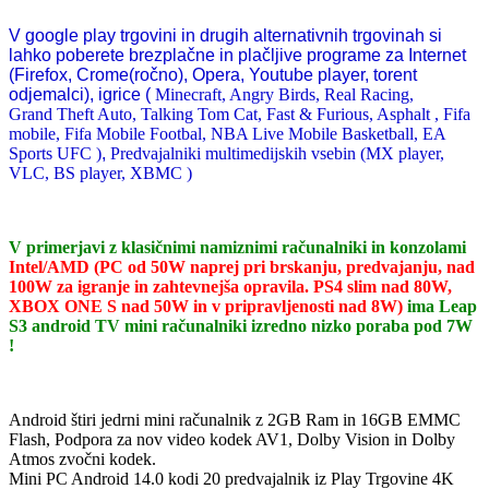
V google play trgovini in drugih alternativnih trgovinah si
lahko poberete brezplačne in plačljive programe za Internet
(Firefox, Crome(ročno), Opera, Youtube player, torent
odjemalci), igrice (
Minecraft, Angry Birds, Real Racing,
Grand Theft Auto, Talking Tom Cat, Fast & Furious, Asphalt , Fifa
mobile, Fifa Mobile Footbal, NBA Live Mobile Basketball, EA
Sports UFC )
,
Predvajalniki multimedijskih vsebin (MX player,
VLC, BS player, XBMC )
V primerjavi z klasičnimi namiznimi računalniki in konzolami
Intel/AMD (PC od 50W naprej pri brskanju, predvajanju, nad
100W za igranje in zahtevnejša opravila. PS4 slim nad 80W,
XBOX ONE S nad 50W in v pripravljenosti nad 8W)
ima Leap
S3 android TV mini računalniki izredno nizko poraba pod 7W
!
Android štiri jedrni mini računalnik z 2GB Ram in 16GB EMMC
Flash, Podpora za nov video kodek AV1, Dolby Vision in Dolby
Atmos zvočni kodek.
Mini PC Android 14.0 kodi 20 predvajalnik iz Play Trgovine 4K