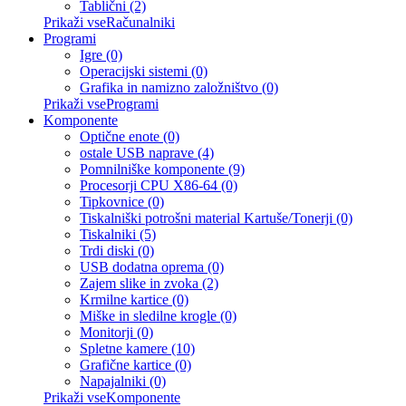
Tablični (2)
Prikaži vseRačunalniki
Programi
Igre (0)
Operacijski sistemi (0)
Grafika in namizno založništvo (0)
Prikaži vseProgrami
Komponente
Optične enote (0)
ostale USB naprave (4)
Pomnilniške komponente (9)
Procesorji CPU X86-64 (0)
Tipkovnice (0)
Tiskalniški potrošni material Kartuše/Tonerji (0)
Tiskalniki (5)
Trdi diski (0)
USB dodatna oprema (0)
Zajem slike in zvoka (2)
Krmilne kartice (0)
Miške in sledilne krogle (0)
Monitorji (0)
Spletne kamere (10)
Grafične kartice (0)
Napajalniki (0)
Prikaži vseKomponente