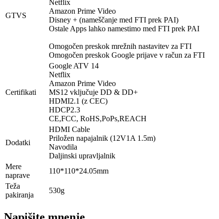
Netflix
Amazon Prime Video
GTVS
Disney + (nameščanje med FTI prek PAI)
Ostale Apps lahko namestimo med FTI prek PAI
Omogočen preskok mrežnih nastavitev za FTI
Omogočen preskok Google prijave v račun za FTI
Google ATV 14
Netflix
Amazon Prime Video
Certifikati
MS12 vključuje DD & DD+
HDMI2.1 (z CEC)
HDCP2.3
CE,FCC, RoHS,PoPs,REACH
HDMI Cable
Priložen napajalnik (12V1A 1.5m)
Dodatki
Navodila
Daljinski upravljalnik
Mere
110*110*24.05mm
naprave
Teža
530g
pakiranja
Napišite mnenje