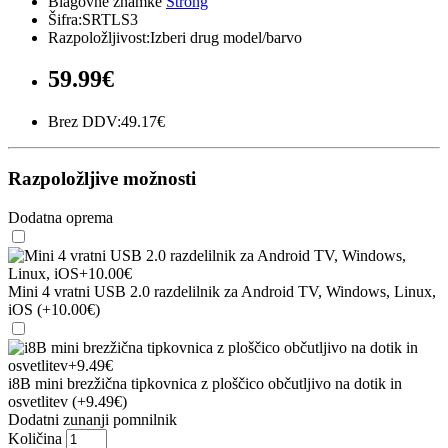
Blagovne znamke
Strong
Šifra:SRTLS3
Razpoložljivost:Izberi drug model/barvo
59.99€
Brez DDV:49.17€
Razpoložljive možnosti
Dodatna oprema
Mini 4 vratni USB 2.0 razdelilnik za Android TV, Windows, Linux,
iOS (+10.00€)
i8B mini brezžična tipkovnica z ploščico občutljivo na dotik in
osvetlitev (+9.49€)
Dodatni zunanji pomnilnik
Količina