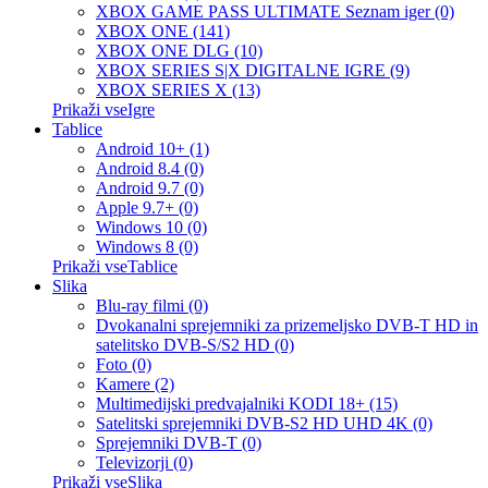
XBOX GAME PASS ULTIMATE Seznam iger (0)
XBOX ONE (141)
XBOX ONE DLG (10)
XBOX SERIES S|X DIGITALNE IGRE (9)
XBOX SERIES X (13)
Prikaži vseIgre
Tablice
Android 10+ (1)
Android 8.4 (0)
Android 9.7 (0)
Apple 9.7+ (0)
Windows 10 (0)
Windows 8 (0)
Prikaži vseTablice
Slika
Blu-ray filmi (0)
Dvokanalni sprejemniki za prizemeljsko DVB-T HD in
satelitsko DVB-S/S2 HD (0)
Foto (0)
Kamere (2)
Multimedijski predvajalniki KODI 18+ (15)
Satelitski sprejemniki DVB-S2 HD UHD 4K (0)
Sprejemniki DVB-T (0)
Televizorji (0)
Prikaži vseSlika