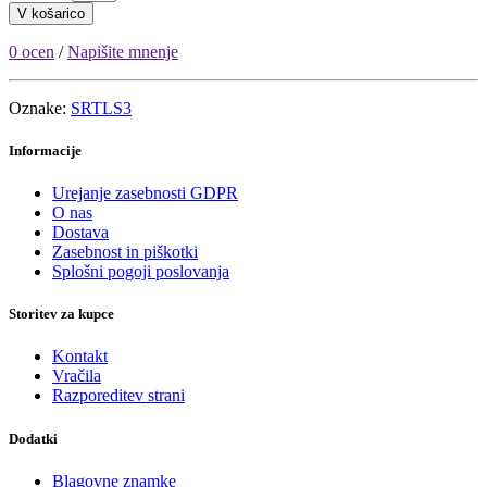
V košarico
0 ocen
/
Napišite mnenje
Oznake:
SRTLS3
Informacije
Urejanje zasebnosti GDPR
O nas
Dostava
Zasebnost in piškotki
Splošni pogoji poslovanja
Storitev za kupce
Kontakt
Vračila
Razporeditev strani
Dodatki
Blagovne znamke