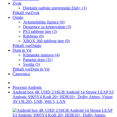
Zvok
Digitalni radijski sprejemniki Dab+ (1)
Prikaži vseZvok
Ostalo
Avtomobilske žarnice (6)
Denarnice za kriptovalute (3)
PS3 rabljene igre (3)
Rabljeno (0)
XBOX 360 rabljene igre (0)
Prikaži vseOstalo
Dom in Vrt
Klimatske naprave (4)
Pametni dom (31)
Svetila (5)
Prikaži vseDom in Vrt
Časovnica
Procesor Amlogic
Android box 4K UHD 2/16GB Android 14 Strong LEAP S3
Amlogic S905Y4 Kodi 20+ HDR10+, Dolby Atmos, Vision
AV1/H.265, USB, Wifi 5, LAN