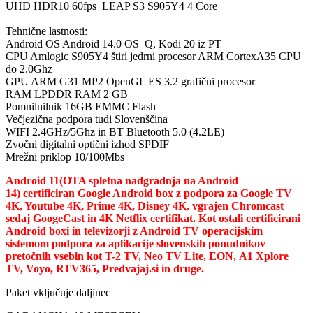
UHD HDR10 60fps LEAP S3
S905Y4 4 Core
Tehnične lastnosti:
Android OS Android 14.0 OS Q, Kodi 20 iz PT
CPU Amlogic S905Y4 štiri jedrni procesor ARM CortexA35 CPU
do 2.0Ghz
GPU ARM G31 MP2 OpenGL ES 3.2 grafični procesor
RAM LPDDR RAM 2 GB
Pomnilnilnik 16GB EMMC Flash
Večjezična podpora tudi Slovenščina
WIFI 2.4GHz/5Ghz in BT Bluetooth 5.0 (4.2LE)
Zvočni digitalni optični izhod SPDIF
Mrežni priklop 10/100Mbs
Android 11
(OTA spletna nadgradnja na Android
14)
certificiran Google Android box z podpora za Google TV
4K, Youtube 4K, Prime 4K, Disney 4K, vgrajen Chromcast
sed
aj GoogeC
ast
in 4K Netflix certifikat. Kot ostali certificirani
Android boxi in televizorji z Android TV operacijskim
sistemom podpora za aplikacije slovenskih ponudnikov
pretočnih vsebin kot T-2 TV, Neo TV Lite, EON,
A1 Xplore
TV,
Voyo, RTV365
, P
redvajaj.si in druge.
Paket vključuje daljinec