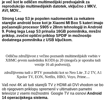
je več
kot le odličen multimedijski predvajalnik
za
reprodukcijo multimedijskih
datotek, vključno z MKV,
AVI, MOV...
Strong Leap S3 je popolen nadomestek za nekatere
starejše android boxe kot je Xiaomi MI Box S kateri imajo
počasnejši procesor S905 v 28nm tehnologiji in Android
9. Poleg tega Leap S3 prinaša 16GB pomnilnika, mrežni
priklop, zvočni optični priklop SPDIF in možnostjo
dodatnega pomnilnika z USB ključkom.
Odlična združljivost z večino poznanih multimedijskih vsebin v
XBMC-jevem nasledniku KODI-ju 20 (mogoča je uporaba tudi
verzije 16 ali podverzij),
združljivemu tudi z IPTV ponudniki kot so Neo Lite ,T-2 TV, A1
Xpolor TV, EON, Netflix, HBO, Voyo, Prime....
Vaš novi 4K ali tudi starejši TV z HDMI ali DVI vhodom se bo
ob njegovem priklopu spremenil v ultimativen pametni
televizor z vsemi možnostmi Google TV na osnovi
Android
14 operacijskega sistema.