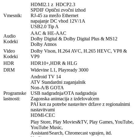
HDMI2.1 z HDCP2.3
SPDIF Optični zvočni izhod
Vmesnik:
RJ-45 za mrežo Ethernet
napajanje DC vhod 12V/1A
USB2.0 Tip A
AAC & HE-AAC
Audio
Dolby Digital & Dolby Digital Plus & MS12
Kodeki
Dolby Atmos
Video
Dolby Vison, H.264 AVC, H.265 HEVC, VP8 &
Kodeki
VP9
HDR
HDR10+,HDR & HLG
DRM
Widevine L1, Playready 3000
Android TV 14
ATV Standardni zaganjalnik
Non-A/B GOTA
Programske
USB nadgradnja/OTA nadgradnja
lastnosti:
Zagonska animacija z izdelovalcem
PAI kot za potrebe nastavitev države z regionalnimi
nastavitvami
HDMI-CEC
Play Store, Play Movies&TV, Play Games, YouTube,
YouTube Music,
Assistant/Search, Chromecast vgrajen, itd.