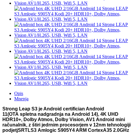
Opis
Mnenja
Strong Leap S3
je Android certifician Android
11(OT
A
spletn
a n
adgr
adnj
a n
a
Android 14
), 4K UHD
HDR10+, Dolby Atmos, Dolby Vision, AV1 Android mini
računalnik, z štiri jedrnim procesorjem v 12nm tehnologiji
podjetjSRTLS3 Amlogic S905Y4 ARM CortexA35 2.0GHz