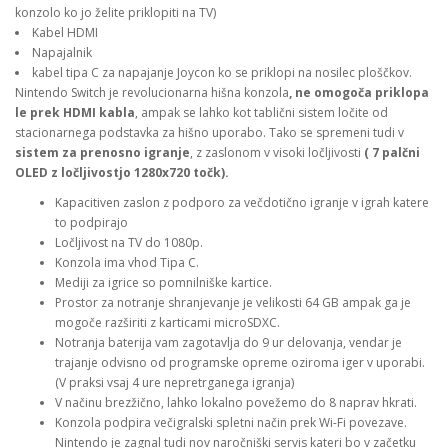
konzolo ko jo želite priklopiti na TV)
Kabel HDMI
Napajalnik
kabel tipa C za napajanje Joycon ko se priklopi na nosilec ploščkov.
Nintendo Switch je revolucionarna hišna konzola
, ne omogoča priklopa
le prek HDMI kabla
, ampak se lahko kot tablični sistem ločite od
stacionarnega podstavka za hišno uporabo. Tako se spremeni tudi v
sistem za prenosno igranje
, z zaslonom v visoki ločljivosti
( 7 palčni
OLED z ločljivostjo 1280x720 točk
).
Kapacitiven zaslon z podporo za večdotično igranje v igrah katere
to podpirajo
Ločljivost na TV do 1080p.
Konzola ima vhod Tipa C.
Mediji za igrice so pomnilniške kartice.
Prostor za notranje shranjevanje je velikosti 64 GB ampak ga je
mogoče razširiti z karticami microSDXC.
Notranja baterija vam zagotavlja do 9 ur delovanja, vendar je
trajanje odvisno od programske opreme oziroma iger v uporabi.
(V praksi vsaj 4 ure nepretrganega igranja)
V načinu brezžično, lahko lokalno povežemo do 8 naprav hkrati.
Konzola podpira večigralski spletni način prek Wi-Fi povezave.
Nintendo je zagnal tudi nov naročniški servis kateri bo v začetku