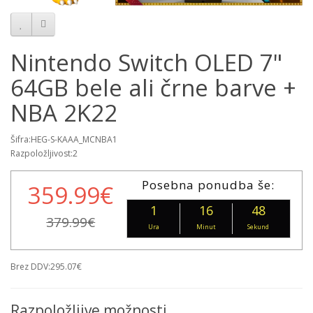
Nintendo Switch OLED 7"
64GB bele ali črne barve +
NBA 2K22
Šifra:HEG-S-KAAA_MCNBA1
Razpoložljivost:2
Posebna ponudba še:
359.99€
1
16
46
379.99€
Ura
Minut
Sekund
Brez DDV:295.07€
Razpoložljive možnosti