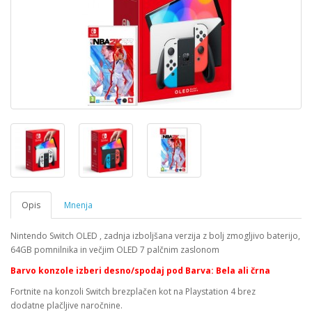
Opis
Mnenja
Nintendo Switch OLED , zadnja izboljšana verzija z bolj zmogljivo baterijo,
64GB pomnilnika in večjim OLED 7 palčnim zaslonom
B
arvo konzole izberi desno/spod
aj
pod B
arv
a: Bel
a
ali črn
a
Fortnite na konzoli Switch brezplačen kot na Playstation 4 brez
dodatne plačljive naročnine.