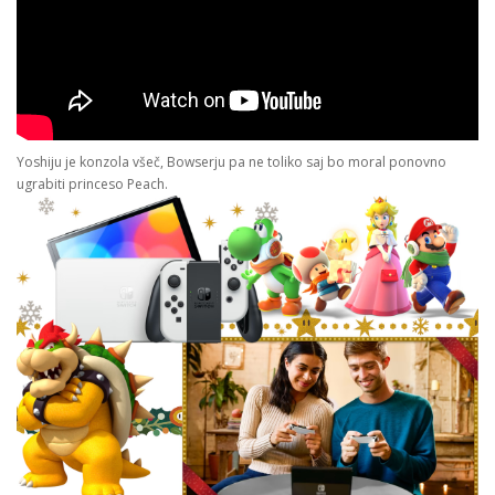
Yoshiju je konzola všeč, Bowserju pa ne toliko saj bo moral ponovno
ugrabiti princeso Peach.