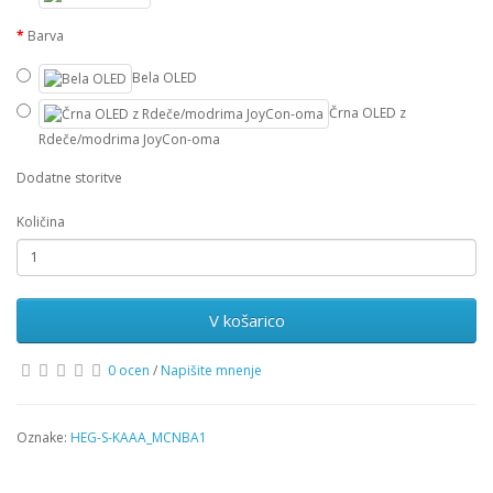
Barva
Bela OLED
Črna OLED z
Rdeče/modrima JoyCon-oma
Dodatne storitve
Količina
V košarico
0 ocen
/
Napišite mnenje
Oznake:
HEG-S-KAAA_MCNBA1