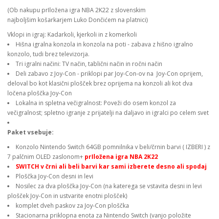
(Ob nakupu prIložena igra NBA 2K22 z slovenskim
najboljšim košarkarjem Luko Dončićem na platnici)
Vklopi in igraj: Kadarkoli, kjerkoli in z komerkoli
Hišna igralna konzola in konzola na poti - zabava z hišno igralno
konzolo, tudi brez televizorja.
Tri igralni načini: TV način, tablični način in ročni način
Deli zabavo z Joy-Con - priklopi par Joy-Con-ov na Joy-Con oprijem,
deloval bo kot klasični plošček brez oprijema na konzoli ali kot dva
ločena ploščka Joy-Con
Lokalna in spletna večigralnost: Poveži do osem konzol za
večigralnost; spletno igranje z prijatelji na daljavo in igralci po celem svet
Paket vsebuje
:
Konzolo Nintendo Switch 64GB pomnilnika v beli/črnin barvi ( IZBERI ) z
7 palčnim OLED zaslonom+
prIložena igra NBA 2K22
SWITCH v črni ali beli barvi kar sami izberete desno
ali spod
a
j
Ploščka Joy-Con desni in levi
Nosilec za dva ploščka Joy-Con (na katerega se vstavita desni in levi
plošček Joy-Con in ustvarite enotni plošček)
komplet dveh paskov za Joy-Con ploščka
Stacionarna priklopna enota za Nintendo Switch (vanjo položite