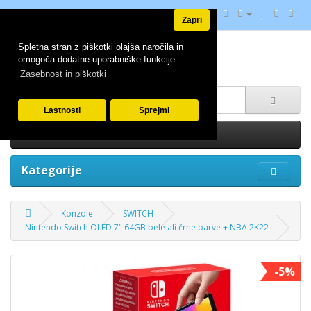
Zapri
Spletna stran z piškotki olajša naročila in
omogoča dodatne uporabniške funkcije.
Zasebnost in piškotki
Lastnosti
Sprejmi
0 izdelek(ov) - 0.00€
Kategorije
Konzole
SWITCH
Nintendo Switch OLED 7" 64GB bele ali črne barve + NBA 2K22
-5%