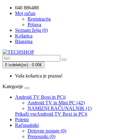
040 886488
Moj račun
Registracija
Prijava
Seznam želja (0)
Košarica
Blagajna
0 izdelek(ov) - 0.00€
Vaša košarica je prazna!
Kategorije
Android TV Boxi in PCji
Android TV in Mini PC (42)
NAMIZNI RAČUNALNIK (1)
Prikaži vseAndroid TV Boxi in PCji
Poletni
Računalniki
Delovne postaje (0)
Prenosniki (0)