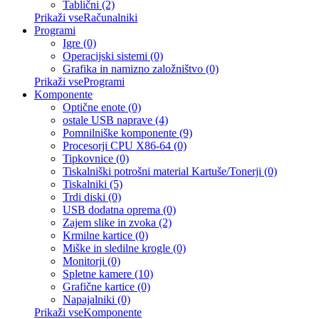
Tablični (2)
Prikaži vseRačunalniki
Programi
Igre (0)
Operacijski sistemi (0)
Grafika in namizno založništvo (0)
Prikaži vseProgrami
Komponente
Optične enote (0)
ostale USB naprave (4)
Pomnilniške komponente (9)
Procesorji CPU X86-64 (0)
Tipkovnice (0)
Tiskalniški potrošni material Kartuše/Tonerji (0)
Tiskalniki (5)
Trdi diski (0)
USB dodatna oprema (0)
Zajem slike in zvoka (2)
Krmilne kartice (0)
Miške in sledilne krogle (0)
Monitorji (0)
Spletne kamere (10)
Grafične kartice (0)
Napajalniki (0)
Prikaži vseKomponente