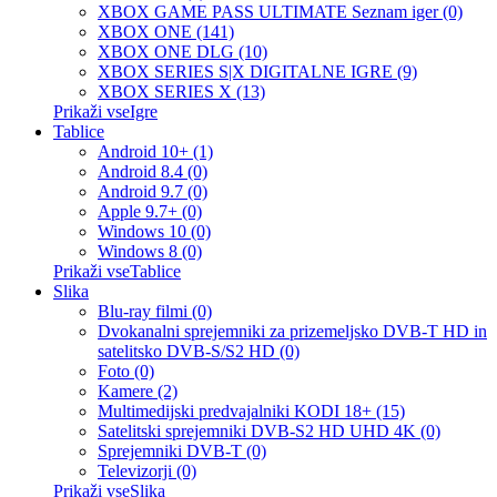
XBOX GAME PASS ULTIMATE Seznam iger (0)
XBOX ONE (141)
XBOX ONE DLG (10)
XBOX SERIES S|X DIGITALNE IGRE (9)
XBOX SERIES X (13)
Prikaži vseIgre
Tablice
Android 10+ (1)
Android 8.4 (0)
Android 9.7 (0)
Apple 9.7+ (0)
Windows 10 (0)
Windows 8 (0)
Prikaži vseTablice
Slika
Blu-ray filmi (0)
Dvokanalni sprejemniki za prizemeljsko DVB-T HD in
satelitsko DVB-S/S2 HD (0)
Foto (0)
Kamere (2)
Multimedijski predvajalniki KODI 18+ (15)
Satelitski sprejemniki DVB-S2 HD UHD 4K (0)
Sprejemniki DVB-T (0)
Televizorji (0)
Prikaži vseSlika