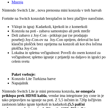
Mnenja
Nintendo Switch Lite , nova prenosna mini konzola v treh barvah
Fortnite na Switch konzolah brezplačen in brez plačljive naročnine.
Vklopi in igraj: Kadarkoli, kjerkoli in z komerkoli
K
onzola na poti - zabava samostojno ali prek mreže
Deli zabavo z Joy-Con - priklopi par (se prodajajo
posebej) Joy-Con-ov na Joy-Con oprijem, deloval bo kot
klasični plošček brez oprijema na konzoli ali kot dva ločena
ploščka Joy-Con
Lokalna in spletna večigralnost: Poveži do osem konzol za
večigralnost; spletno igranje z prijatelji na daljavo in igralci po
celem svetu
Paket vsebuje
:
Konzolo Lite Turkizna barve
Napajalnik
Nintendo Switch Lite je mini prenosna konzola
, ne omogoča
priklopa prek HDMI kabla
, vendar ima integrirane joy cone in je
tako pripravljen na igranje na poti. Z 5,5 inčnim in 720p ločljivim
zaslonom lahko igrate kjerkoli in kadarkoli.
(5,5 palčni