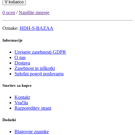
V košarico
0 ocen
/
Napišite mnenje
Oznake:
HDH-S-BAZAA
Informacije
Urejanje zasebnosti GDPR
O nas
Dostava
Zasebnost in piškotki
Splošni pogoji poslovanja
Storitev za kupce
Kontakt
Vračila
Razporeditev strani
Dodatki
Blagovne znamke