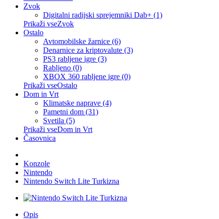
Zvok
Digitalni radijski sprejemniki Dab+ (1)
Prikaži vseZvok
Ostalo
Avtomobilske žarnice (6)
Denarnice za kriptovalute (3)
PS3 rabljene igre (3)
Rabljeno (0)
XBOX 360 rabljene igre (0)
Prikaži vseOstalo
Dom in Vrt
Klimatske naprave (4)
Pametni dom (31)
Svetila (5)
Prikaži vseDom in Vrt
Časovnica
Konzole
Nintendo
Nintendo Switch Lite Turkizna
Opis