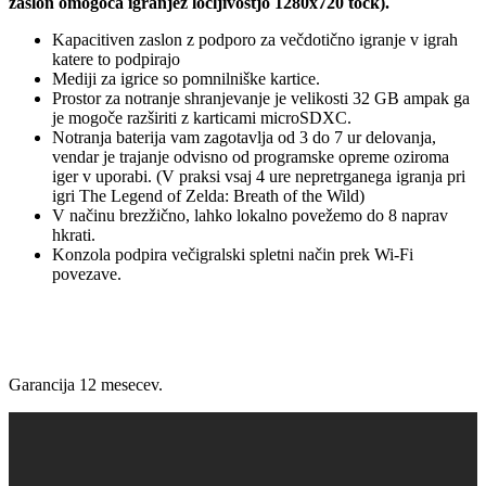
zaslon omogoča igranjez ločljivostjo 1280x720 točk
).
Kapacitiven zaslon z podporo za večdotično igranje v igrah
katere to podpirajo
Mediji za igrice so pomnilniške kartice.
Prostor za notranje shranjevanje je velikosti 32 GB ampak ga
je mogoče razširiti z karticami microSDXC.
Notranja baterija vam zagotavlja od 3 do 7 ur delovanja,
vendar je trajanje odvisno od programske opreme oziroma
iger v uporabi. (V praksi vsaj 4 ure nepretrganega igranja pri
igri
The Legend of Zelda: Breath of the Wild
)
V načinu brezžično, lahko lokalno povežemo do 8 naprav
hkrati.
Konzola podpira večigralski spletni način prek Wi-Fi
povezave.
Garancija 12 mesecev.