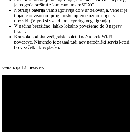
je mogoče razširiti z karticami microSDXC.
Notranja baterija vam zagotavlja do 9 ur delovanja, vendar je
trajanje odvisno od programske opreme oziroma iger v
uporabi. (V praksi vsaj 4 ure nepretrganega igranja)
V načinu brezžično, lahko lokalno povežemo do 8 naprav
hkrati.
Konzola podpira večigralski spletni način prek Wi-Fi
povezave. Nintendo je zagnal tudi nov naročniški servis kateri
bo v začetku brezplačen.
Garancija 12 mesecev.