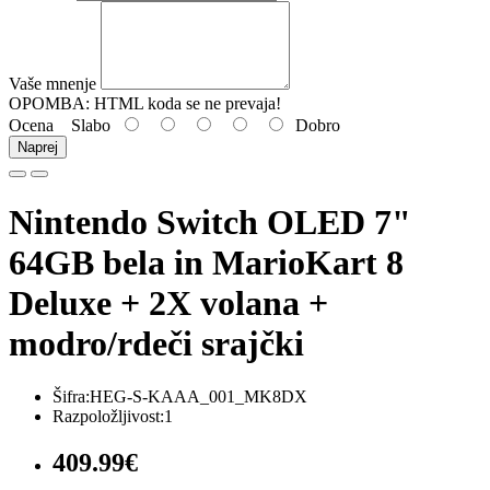
Vaše mnenje
OPOMBA:
HTML koda se ne prevaja!
Ocena
Slabo
Dobro
Naprej
Nintendo Switch OLED 7"
64GB bela in MarioKart 8
Deluxe + 2X volana +
modro/rdeči srajčki
Šifra:HEG-S-KAAA_001_MK8DX
Razpoložljivost:1
409.99€