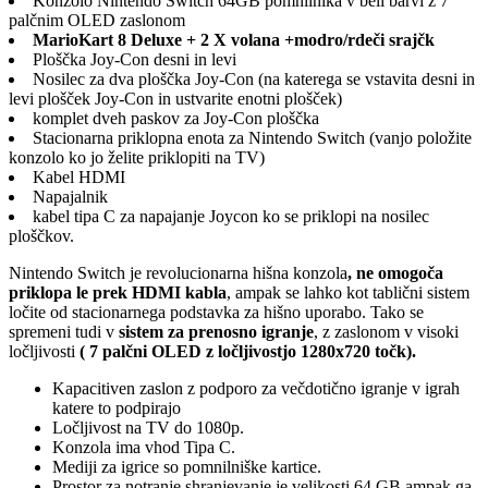
Konzolo Nintendo Switch 64GB pomnilnika v beli barvi z 7
palčnim OLED zaslonom
MarioKart 8 Deluxe + 2 X volana +modro/rdeči srajčk
Ploščka Joy-Con desni in levi
Nosilec za dva ploščka Joy-Con (na katerega se vstavita desni in
levi plošček Joy-Con in ustvarite enotni plošček)
komplet dveh paskov za Joy-Con ploščka
Stacionarna priklopna enota za Nintendo Switch (vanjo položite
konzolo ko jo želite priklopiti na TV)
Kabel HDMI
Napajalnik
kabel tipa C za napajanje Joycon ko se priklopi na nosilec
ploščkov.
Nintendo Switch je revolucionarna hišna konzola
, ne omogoča
priklopa le prek HDMI kabla
, ampak se lahko kot tablični sistem
ločite od stacionarnega podstavka za hišno uporabo. Tako se
spremeni tudi v
sistem za prenosno igranje
, z zaslonom v visoki
ločljivosti
( 7 palčni OLED z ločljivostjo 1280x720 točk
).
Kapacitiven zaslon z podporo za večdotično igranje v igrah
katere to podpirajo
Ločljivost na TV do 1080p.
Konzola ima vhod Tipa C.
Mediji za igrice so pomnilniške kartice.
Prostor za notranje shranjevanje je velikosti 64 GB ampak ga