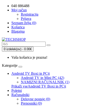
040 886488
Moj račun
Registracija
Prijava
Seznam želja (0)
Košarica
Blagajna
0 izdelek(ov) - 0.00€
Vaša košarica je prazna!
Kategorije
Android TV Boxi in PCji
Android TV in Mini PC (42)
NAMIZNI RAČUNALNIK (1)
Prikaži vseAndroid TV Boxi in PCji
Poletni
Računalniki
Delovne postaje (0)
Prenosniki (0)