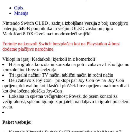
Opis
Mnenja
Nintendo Switch OLED , zadnja izboljšana verzija z bolj zmogljivo
baterijo, 64GB pomnilnika in večjim OLED zaslonom, igro
MarioKart 8 DX+2volana+ modro/rdeči srajčki
Fortnite na konzoli Switch brezplačen kot na Playstation 4 brez
dodatne plačljive naročnine.
Vklopi in igraj: Kadarkoli, kjerkoli in z komerkoli
Hišna igralna konzola in konzola na poti - zabava z hišno igralno
konzolo, tudi brez televizorja.
Tri igralni načini: TV način, tablični način in ročni način
Deli zabavo z Joy-Con - priklopi par Joy-Con-ov na Joy-Con
oprijem, deloval bo kot klasični plošček brez oprijema na konzoli ali
kot dva ločena ploščka Joy-Con
Lokalna in spletna večigralnost: Poveži do osem konzol za
večigralnost; spletno igranje z prijatelji na daljavo in igralci po celem
svetu.
Paket vsebuje
: