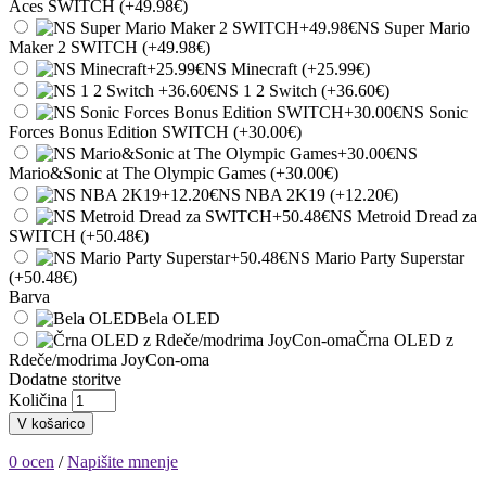
Aces SWITCH (+49.98€)
NS Super Mario
Maker 2 SWITCH (+49.98€)
NS Minecraft (+25.99€)
NS 1 2 Switch (+36.60€)
NS Sonic
Forces Bonus Edition SWITCH (+30.00€)
NS
Mario&Sonic at The Olympic Games (+30.00€)
NS NBA 2K19 (+12.20€)
NS Metroid Dread za
SWITCH (+50.48€)
NS Mario Party Superstar
(+50.48€)
Barva
Bela OLED
Črna OLED z
Rdeče/modrima JoyCon-oma
Dodatne storitve
Količina
V košarico
0 ocen
/
Napišite mnenje