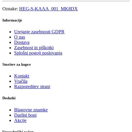
Oznake:
HEG-S-KAAA_001_MK8DX
Informacije
Urejanje zasebnosti GDPR
O nas
Dostava
Zasebnost in piškotki
Splošni pogoji poslovanja
Storitev za kupce
Kontakt
Vračila
Razporeditev strani
Dodatki
Blagovne znamke
Darilni boni
Akcije
Uporabniški račun