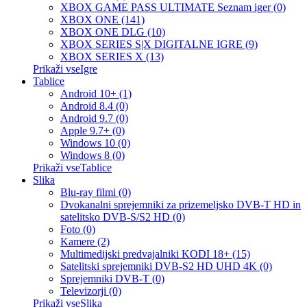
XBOX GAME PASS ULTIMATE Seznam iger (0)
XBOX ONE (141)
XBOX ONE DLG (10)
XBOX SERIES S|X DIGITALNE IGRE (9)
XBOX SERIES X (13)
Prikaži vseIgre
Tablice
Android 10+ (1)
Android 8.4 (0)
Android 9.7 (0)
Apple 9.7+ (0)
Windows 10 (0)
Windows 8 (0)
Prikaži vseTablice
Slika
Blu-ray filmi (0)
Dvokanalni sprejemniki za prizemeljsko DVB-T HD in
satelitsko DVB-S/S2 HD (0)
Foto (0)
Kamere (2)
Multimedijski predvajalniki KODI 18+ (15)
Satelitski sprejemniki DVB-S2 HD UHD 4K (0)
Sprejemniki DVB-T (0)
Televizorji (0)
Prikaži vseSlika