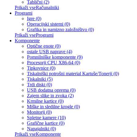
Tablični (2)
Prikaži vseRačunalniki
Programi
Igre (0)
Operacijski sistemi (0)
Grafika in namizno založništvo (0)
Prikaži vseProgrami
Komponente
Optične enote (0)
ostale USB naprave (4)
Pomnilniške komponente (9)
Procesorji CPU X86-64 (0)
Tipkovnice (0)
Tiskalniški potrošni material Kartuše/Tonerji (0)
Tiskalniki (5)
Trdi diski (0)
USB dodatna oprema (0)
Zajem slike in zvoka (2)
Krmilne kartice (0)
Miške in sledilne krogle (0)
Monitorji (0)
Spletne kamere (10)
Grafične kartice (0)
Napajalniki (0)
Prikaži vseKomponente