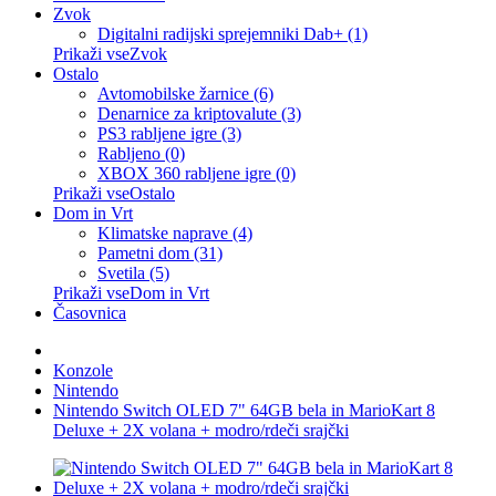
Zvok
Digitalni radijski sprejemniki Dab+ (1)
Prikaži vseZvok
Ostalo
Avtomobilske žarnice (6)
Denarnice za kriptovalute (3)
PS3 rabljene igre (3)
Rabljeno (0)
XBOX 360 rabljene igre (0)
Prikaži vseOstalo
Dom in Vrt
Klimatske naprave (4)
Pametni dom (31)
Svetila (5)
Prikaži vseDom in Vrt
Časovnica
Konzole
Nintendo
Nintendo Switch OLED 7" 64GB bela in MarioKart 8
Deluxe + 2X volana + modro/rdeči srajčki