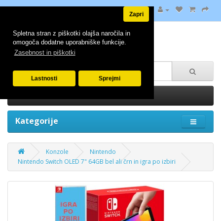
Zapri
Spletna stran z piškotki olajša naročila in
omogoča dodatne uporabniške funkcije.
Zasebnost in piškotki
Lastnosti
Sprejmi
0 izdelek(ov) - 0.00€
Kategorije
Konzole
Nintendo
Nintendo Switch OLED 7" 64GB bel ali črn in igra po izbiri