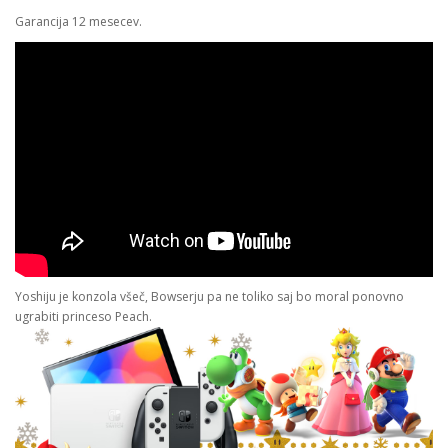
Garancija 12 mesecev.
Yoshiju je konzola všeč, Bowserju pa ne toliko saj bo moral ponovno
ugrabiti princeso Peach.