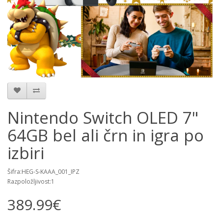
Nintendo Switch OLED 7"
64GB bel ali črn in igra po
izbiri
Šifra:HEG-S-KAAA_001_IPZ
Razpoložljivost:1
389.99€