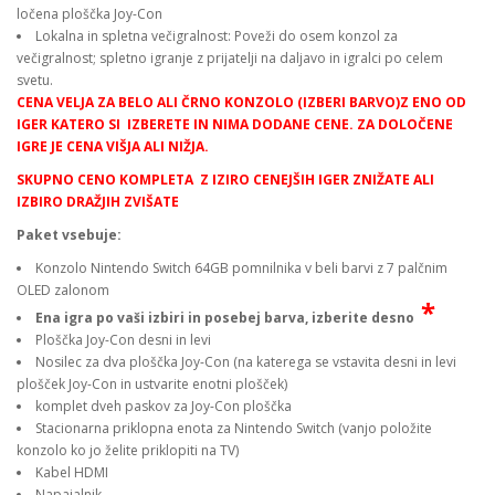
ločena ploščka Joy-Con
Lokalna in spletna večigralnost: Poveži do osem konzol za
večigralnost; spletno igranje z prijatelji na daljavo in igralci po celem
svetu.
CENA VELJA ZA BELO ALI ČRNO KONZOLO (IZBERI BARVO)Z ENO OD
IGER KATERO SI IZBERETE IN NIMA DODANE CENE. ZA DOLOČENE
IGRE JE CENA VIŠJA ALI NIŽJA.
SKUPNO CENO KOMPLET
A Z
IZIRO CENEJŠIH IGER ZNIŽATE ALI
IZBIRO DRAŽJIH ZVIŠATE
Paket vsebuje
:
Konzolo Nintendo Switch 64GB pomnilnika v beli barvi z 7 palčnim
OLED zalonom
*
Ena igra po vaši izbiri in posebej b
arv
a
, izberite desno
Ploščka Joy-Con desni in levi
Nosilec za dva ploščka Joy-Con (na katerega se vstavita desni in levi
plošček Joy-Con in ustvarite enotni plošček)
komplet dveh paskov za Joy-Con ploščka
Stacionarna priklopna enota za Nintendo Switch (vanjo položite
konzolo ko jo želite priklopiti na TV)
Kabel HDMI
Napajalnik