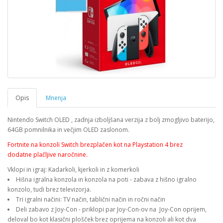
Opis
Mnenja
Nintendo Switch OLED , zadnja izboljšana verzija z bolj zmogljivo baterijo,
64GB pomnilnika in večjim OLED zaslonom.
Fortnite na konzoli Switch brezplačen kot na Playstation 4 brez
dodatne plačljive naročnine.
Vklopi in igraj: Kadarkoli, kjerkoli in z komerkoli
Hišna igralna konzola in konzola na poti - zabava z hišno igralno
konzolo, tudi brez televizorja.
Tri igralni načini: TV način, tablični način in ročni način
Deli zabavo z Joy-Con - priklopi par Joy-Con-ov na Joy-Con oprijem,
deloval bo kot klasični plošček brez oprijema na konzoli ali kot dva