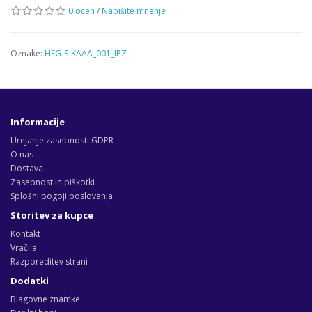
0 ocen
/
Napišite mnenje
Oznake:
HEG-S-KAAA_001_IPZ
Informacije
Urejanje zasebnosti GDPR
O nas
Dostava
Zasebnost in piškotki
Splošni pogoji poslovanja
Storitev za kupce
Kontakt
Vračila
Razporeditev strani
Dodatki
Blagovne znamke