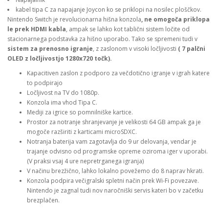
kabel tipa C za napajanje Joycon ko se priklopi na nosilec ploščkov.
Nintendo Switch je revolucionarna hišna konzola
, ne omogoča priklopa
le prek HDMI kabla
, ampak se lahko kot tablični sistem ločite od
stacionarnega podstavka za hišno uporabo. Tako se spremeni tudi v
sistem za prenosno igranje
, z zaslonom v visoki ločljivosti
( 7 palčni
OLED z ločljivostjo 1280x720 točk
).
Kapacitiven zaslon z podporo za večdotično igranje v igrah katere
to podpirajo
Ločljivost na TV do 1080p.
Konzola ima vhod Tipa C.
Mediji za igrice so pomnilniške kartice.
Prostor za notranje shranjevanje je velikosti 64 GB ampak ga je
mogoče razširiti z karticami microSDXC.
Notranja baterija vam zagotavlja do 9 ur delovanja, vendar je
trajanje odvisno od programske opreme oziroma iger v uporabi.
(V praksi vsaj 4 ure nepretrganega igranja)
V načinu brezžično, lahko lokalno povežemo do 8 naprav hkrati.
Konzola podpira večigralski spletni način prek Wi-Fi povezave.
Nintendo je zagnal tudi nov naročniški servis kateri bo v začetku
brezplačen.