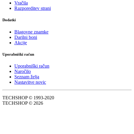
Vračila
Razporeditev strani
Dodatki
Blagovne znamke
Darilni boni
Akcije
Uporabniški račun
Uporabniški račun
Naročilo
Seznam želja
Nastavitve novic
TECHSHOP © 1993-2020
TECHSHOP © 2026