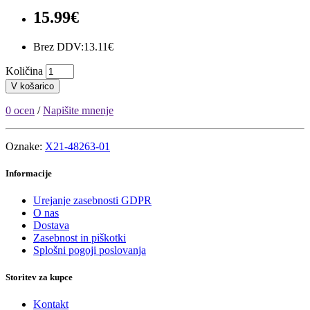
15.99€
Brez DDV:13.11€
Količina
V košarico
0 ocen
/
Napišite mnenje
Oznake:
X21-48263-01
Informacije
Urejanje zasebnosti GDPR
O nas
Dostava
Zasebnost in piškotki
Splošni pogoji poslovanja
Storitev za kupce
Kontakt