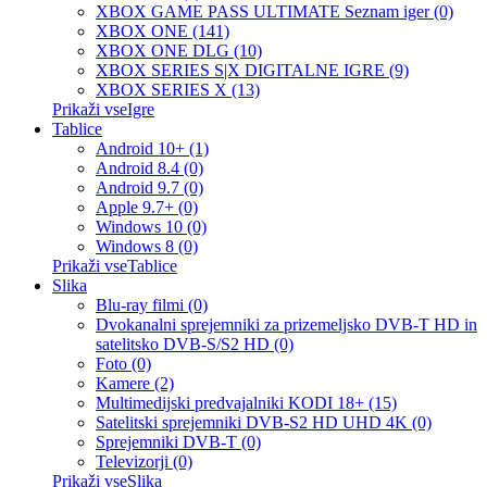
XBOX GAME PASS ULTIMATE Seznam iger (0)
XBOX ONE (141)
XBOX ONE DLG (10)
XBOX SERIES S|X DIGITALNE IGRE (9)
XBOX SERIES X (13)
Prikaži vseIgre
Tablice
Android 10+ (1)
Android 8.4 (0)
Android 9.7 (0)
Apple 9.7+ (0)
Windows 10 (0)
Windows 8 (0)
Prikaži vseTablice
Slika
Blu-ray filmi (0)
Dvokanalni sprejemniki za prizemeljsko DVB-T HD in
satelitsko DVB-S/S2 HD (0)
Foto (0)
Kamere (2)
Multimedijski predvajalniki KODI 18+ (15)
Satelitski sprejemniki DVB-S2 HD UHD 4K (0)
Sprejemniki DVB-T (0)
Televizorji (0)
Prikaži vseSlika