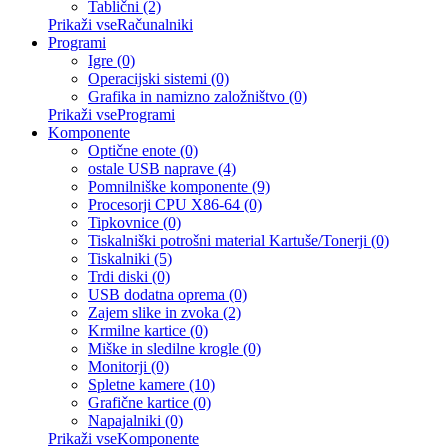
Tablični (2)
Prikaži vseRačunalniki
Programi
Igre (0)
Operacijski sistemi (0)
Grafika in namizno založništvo (0)
Prikaži vseProgrami
Komponente
Optične enote (0)
ostale USB naprave (4)
Pomnilniške komponente (9)
Procesorji CPU X86-64 (0)
Tipkovnice (0)
Tiskalniški potrošni material Kartuše/Tonerji (0)
Tiskalniki (5)
Trdi diski (0)
USB dodatna oprema (0)
Zajem slike in zvoka (2)
Krmilne kartice (0)
Miške in sledilne krogle (0)
Monitorji (0)
Spletne kamere (10)
Grafične kartice (0)
Napajalniki (0)
Prikaži vseKomponente