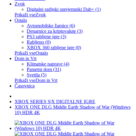
Zvok
Digitalni radijski sprejemniki Dab+ (1)
Prikaži vseZvok
Ostalo
Avtomobilske žarnice (6)
Denarnice za kriptovalute (3)
PS3 rabljene igre (3)
Rabljeno (0)
XBOX 360 rabljene igre (0)
Prikaži vseOstalo
Dom in Vrt
Klimatske naprave (4)
Pametni dom (31)
Svetila (5)
Prikaži vseDom in Vrt
Časovnica
XBOX SERIES S|X DIGITALNE IGRE
XBOX ONE DLG Middle Earth Shadow of War (Windows
10) HDR 4K