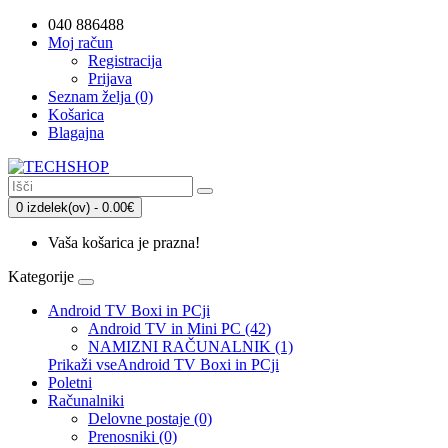
040 886488
Moj račun
Registracija
Prijava
Seznam želja (0)
Košarica
Blagajna
0 izdelek(ov) - 0.00€
Vaša košarica je prazna!
Kategorije
Android TV Boxi in PCji
Android TV in Mini PC (42)
NAMIZNI RAČUNALNIK (1)
Prikaži vseAndroid TV Boxi in PCji
Poletni
Računalniki
Delovne postaje (0)
Prenosniki (0)