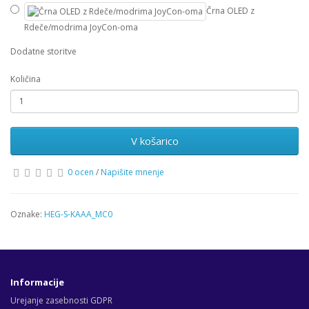
Črna OLED z
Rdeče/modrima JoyCon-oma
Dodatne storitve
Količina
V košarico
0 ocen
/
Napišite mnenje
Oznake:
HEG-S-KAAA_MC0
Informacije
Urejanje zasebnosti GDPR