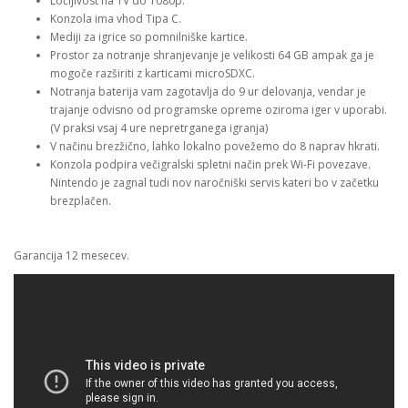
Ločljivost na TV do 1080p.
Konzola ima vhod Tipa C.
Mediji za igrice so pomnilniške kartice.
Prostor za notranje shranjevanje je velikosti 64 GB ampak ga je
mogoče razširiti z karticami microSDXC.
Notranja baterija vam zagotavlja do 9 ur delovanja, vendar je
trajanje odvisno od programske opreme oziroma iger v uporabi.
(V praksi vsaj 4 ure nepretrganega igranja)
V načinu brezžično, lahko lokalno povežemo do 8 naprav hkrati.
Konzola podpira večigralski spletni način prek Wi-Fi povezave.
Nintendo je zagnal tudi nov naročniški servis kateri bo v začetku
brezplačen.
Garancija 12 mesecev.