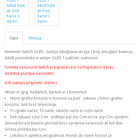
Opis
Mnenja
Nintendo Switch OLED , zadnja izboljšana verzija z bolj zmogljivo baterijo,
64GB pomnilnika in večjim OLED 7 palčnim zaslonom
Fortnite na konzoli Switch brezplačen kot na Playstation 4 brez
dodatne plačljive naročnine.
(Ob n
akupu prejmete d
arilo
)
Vklopi in igraj: Kadarkoli, kjerkoli in z komerkoli
Hišna igralna konzola in konzola na poti - zabava z hišno igralno
konzolo, tudi brez televizorja.
Tri igralni načini: TV način, tablični način in ročni način
Deli zabavo z Joy-Con - priklopi par Joy-Con-ov na Joy-Con oprijem,
deloval bo kot klasični plošček brez oprijema na konzoli ali kot dva
ločena ploščka Joy-Con
Lokalna in spletna večigralnost: Poveži do osem konzol za