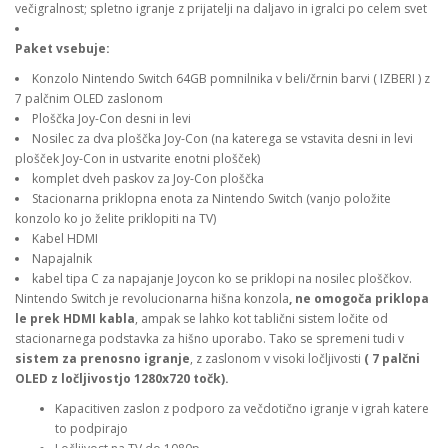
večigralnost; spletno igranje z prijatelji na daljavo in igralci po celem svet
Paket vsebuje
:
Konzolo Nintendo Switch 64GB pomnilnika v beli/črnin barvi ( IZBERI ) z
7 palčnim OLED zaslonom
Ploščka Joy-Con desni in levi
Nosilec za dva ploščka Joy-Con (na katerega se vstavita desni in levi
plošček Joy-Con in ustvarite enotni plošček)
komplet dveh paskov za Joy-Con ploščka
Stacionarna priklopna enota za Nintendo Switch (vanjo položite
konzolo ko jo želite priklopiti na TV)
Kabel HDMI
Napajalnik
kabel tipa C za napajanje Joycon ko se priklopi na nosilec ploščkov.
Nintendo Switch je revolucionarna hišna konzola
, ne omogoča priklopa
le prek HDMI kabla
, ampak se lahko kot tablični sistem ločite od
stacionarnega podstavka za hišno uporabo. Tako se spremeni tudi v
sistem za prenosno igranje
, z zaslonom v visoki ločljivosti
( 7 palčni
OLED z ločljivostjo 1280x720 točk
).
Kapacitiven zaslon z podporo za večdotično igranje v igrah katere
to podpirajo