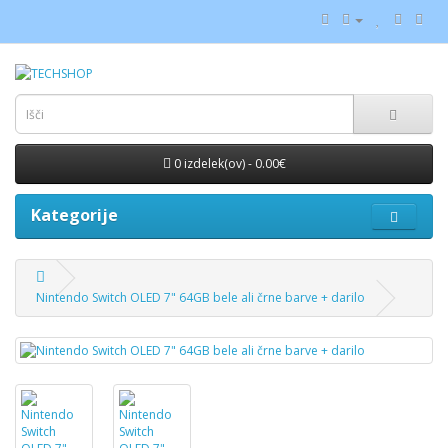
0 izdelek(ov) - 0.00€
Kategorije
Nintendo Switch OLED 7" 64GB bele ali črne barve + darilo