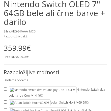
Nintendo Switch OLED 7"
64GB bele ali črne barve +
darilo
Šifra:HEG-S-KAAA_MC0
Razpoložljivost:2
359.99€
Brez DDV:295.07€
Razpoložljive možnosti
Dodatna oprema
Nintendo Switch dva
volana Joy-Con (+14.49€)
Volan Switch Hori (+69.99€)
Switch plošček Pro