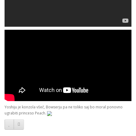
Yoshiju je konzola všeč, Bowserju pa ne toliko saj bo moral ponovno
ugrabiti princeso Peach.