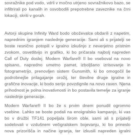
sovražnike pod vodo, vdrli v močno utrjeno sovražnikovo bazo, se
infiltrirali po kanalih in osvobodili prepotrebne zaveznike na črni
lokaciji, skriti v gorah.
Avtorji skupine Infinity Ward bodo oboževalce obdarili z napetim,
naprednim igranjem naslednje generacije. Sami ali s prijatelji se
boste resnično potopili v igralno izkušnjo z neverjetno pristnim
zvokom, osvetlitvijo in grafiko, ki bo pričarala najbolj napreden
Call of Duty doslej. Modern Warfare® II bo vseboval na novo
spisano, napredno umetno pamet, izboljšano izrisovanje in
fotogrametrijo, prenovljen sistem Gunsmith, ki bo omogočil še
podrobnejše prilagajanje orožij, ter številne druge igralne in
grafične inovacije, ki bodo serijo povzdignile na novo raven. Njena
prihodnost je polna inovativnosti in bo postavila temelje za igranje
naslednje generacije.
Modern Warfare® II bo že s prvim dnem ponudil ogromno
vsebine. Lahko se boste podali na enoigralsko kampanjo, ki vas
bo v družbi TF141 popeljala širom oble, sami ali s prijatelji
sodelovali v vzdušnem večigralskem bojevanju, ki bo prineslo
nova prizorišča in načine igranja, ter izkusili napreden igralni