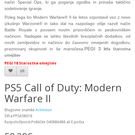
način Special Ops, ki ga poganja zgodba in prinaša taktično
sodelovanje igranje.
Poleg tega bo Modern Warfare® II še letos vzpostavil vez z novo
izkušnjo Warzone® in tako dal na razpolago višje razvit način
Battle Royale s povsem novim prizoriščem in peskovniškim
načinom. Nadejate se lahko številnih brezplačnih dodatkov, od
novih zemljevidov in načinov do časovno omejenih dogodkov,
praznovanj skupnosti in še marsičesa.
PEGI 3 let
a St
arostn
a 
omejitev
PEGI 18 Starostna omejitev
PS5 Call of Duty: Modern
Warfare II
Blagovne znamke
Activision
Šifra:PPSA08018
Razpoložljivost:Pokličite 040886488 ali E-pošta