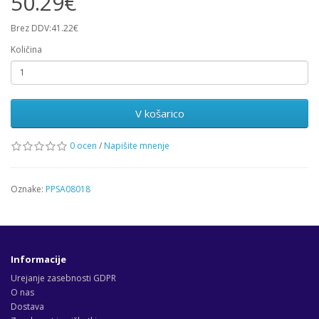
50.29€
Brez DDV:41.22€
Količina
V košarico
0 ocen
/
Napišite mnenje
Oznake:
PPSA08018
Informacije
Urejanje zasebnosti GDPR
O nas
Dostava