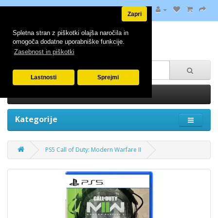
Zapri
Spletna stran z piškotki olajša naročila in
omogoča dodatne uporabniške funkcije.
Zasebnost in piškotki
Lastnosti
Sprejmi
0 izdelek(ov) - 0.00€
Kategorije
PS5 Call of Duty: Modern Warfare II