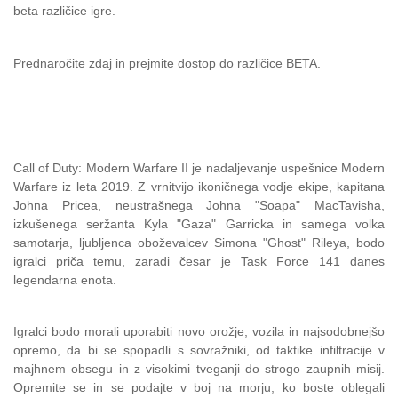
beta različice igre.
Prednaročite zdaj in prejmite dostop do različice BETA.
Call of Duty: Modern Warfare II je nadaljevanje uspešnice Modern
Warfare iz leta 2019. Z vrnitvijo ikoničnega vodje ekipe, kapitana
Johna Pricea, neustrašnega Johna "Soapa" MacTavisha,
izkušenega seržanta Kyla "Gaza" Garricka in samega volka
samotarja, ljubljenca oboževalcev Simona "Ghost" Rileya, bodo
igralci priča temu, zaradi česar je Task Force 141 danes
legendarna enota.
Igralci bodo morali uporabiti novo orožje, vozila in najsodobnejšo
opremo, da bi se spopadli s sovražniki, od taktike infiltracije v
majhnem obsegu in z visokimi tveganji do strogo zaupnih misij.
Opremite se in se podajte v boj na morju, ko boste oblegali