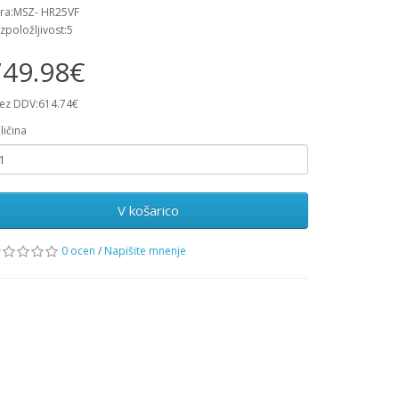
fra:MSZ- HR25VF
zpoložljivost:5
749.98€
ez DDV:614.74€
ličina
V košarico
0 ocen
/
Napišite mnenje