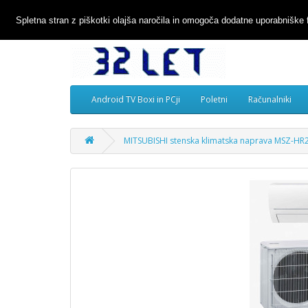
Spletna stran z piškotki olajša naročila in omogoča dodatne uporabniške 
Android TV Boxi in PCji
Poletni
Računalniki
MITSUBISHI stenska klimatska naprava MSZ-HR