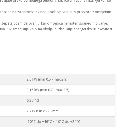
avljate preko pametnega telefona, tablice ali računalnika, kjerkoli se
ota idealna za namestitev nad podboje vrat ali v prostore z omejenim
m šepetajočem delovanju, kar omogoča nemoten spanec in bivanje.
a R32 zmanjšuje vpliv na okolje in izboljšuje energetsko učinkovitost.
2,5 kW (min 0.5 - max 2.9)
3,15 kW (min 0.7 - max 3.5)
6.2 / 4.3
280 x 838 x 228 mm
-10°C do +46°C / -10°C do +24°C