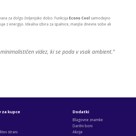
ana za dolgo življenjsko dobo. Funkcija
Econo Cool
samodejno
je z energijo. Idealna izbira za spalnice, manjše dnevne sobe ali
minimalističen videz, ki se poda v vsak ambient."
v za kupce
Dodatki
Blagovne znamke
Darilni boni
tev strani
Akcije