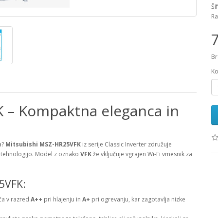
Ši
Ra
Br
Ko
 – Kompaktna eleganca in
a?
Mitsubishi MSZ-HR25VFK
iz serije Classic Inverter združuje
 tehnologijo. Model z oznako
VFK
že vključuje vgrajen Wi-Fi vmesnik za
5VFK:
ča v razred
A++
pri hlajenju in
A+
pri ogrevanju, kar zagotavlja nizke