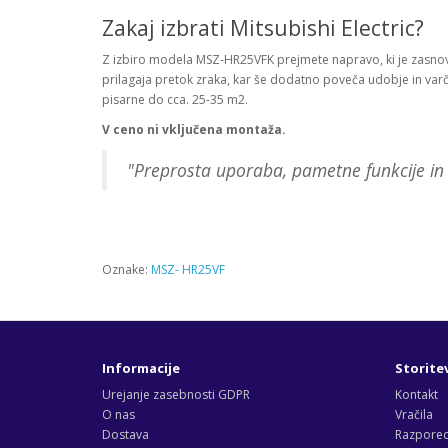
Zakaj izbrati Mitsubishi Electric?
Z izbiro modela MSZ-HR25VFK prejmete napravo, ki je zasnov
prilagaja pretok zraka, kar še dodatno poveča udobje in varču
pisarne do cca. 25-35 m2.
V ceno ni vključena montaža.
"Preprosta uporaba, pametne funkcije in 
Oznake:
MSZ- HR25VF
Informacije
Storite
Urejanje zasebnosti GDPR
Kontakt
O nas
Vračila
Dostava
Razporedi