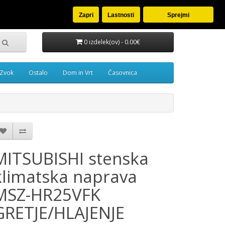
oj račun
Seznam želja (0)
Košarica
Blagajna
Zapri
Lastnosti
Sprejmi
0 izdelek(ov) - 0.00€
Zvok
Ostalo
Dom in Vrt
Časovnica
MITSUBISHI stenska
klimatska naprava
MSZ-HR25VFK
GRETJE/HLAJENJE