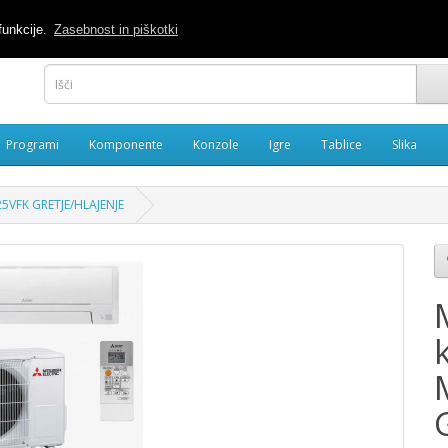
040 886488
M
funkcije.
Zasebnost in piškotki
Programi
Komponente
Konzole
Igre
Tablice
Slika
25VFK GRETJE/HLAJENJE