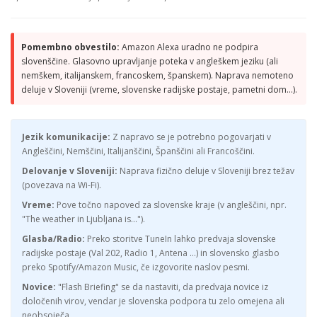
Pomembno obvestilo:
Amazon Alexa uradno ne podpira
slovenščine. Glasovno upravljanje poteka v angleškem jeziku (ali
nemškem, italijanskem, francoskem, španskem). Naprava nemoteno
deluje v Sloveniji (vreme, slovenske radijske postaje, pametni dom...).
Jezik komunikacije:
Z napravo se je potrebno pogovarjati v
Angleščini, Nemščini, Italijanščini, Španščini ali Francoščini.
Delovanje v Sloveniji:
Naprava fizično deluje v Sloveniji brez težav
(povezava na Wi-Fi).
Vreme:
Pove točno napoved za slovenske kraje (v angleščini, npr.
"The weather in Ljubljana is...").
Glasba/Radio:
Preko storitve TuneIn lahko predvaja slovenske
radijske postaje (Val 202, Radio 1, Antena ...) in slovensko glasbo
preko Spotify/Amazon Music, če izgovorite naslov pesmi.
Novice:
"Flash Briefing" se da nastaviti, da predvaja novice iz
določenih virov, vendar je slovenska podpora tu zelo omejena ali
neobsoječa.