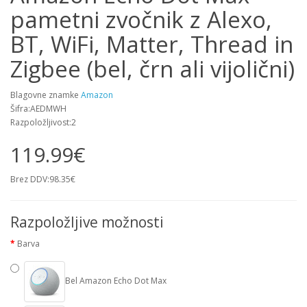
pametni zvočnik z Alexo,
BT, WiFi, Matter, Thread in
Zigbee (bel, črn ali vijolični)
Blagovne znamke
Amazon
Šifra:AEDMWH
Razpoložljivost:2
119.99€
Brez DDV:98.35€
Razpoložljive možnosti
Barva
Bel Amazon Echo Dot Max