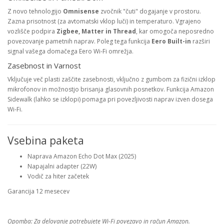
Z novo tehnologijo
Omnisense
zvočnik "čuti" dogajanje v prostoru.
Zazna prisotnost (za avtomatski vklop luči) in temperaturo. Vgrajeno
vozlišče podpira
Zigbee, Matter in Thread
, kar omogoča neposredno
povezovanje pametnih naprav. Poleg tega funkcija
Eero Built-in
razširi
signal vašega domačega Eero Wi-Fi omrežja.
Zasebnost in Varnost
Vključuje več plasti zaščite zasebnosti, vključno z gumbom za fizični izklop
mikrofonov in možnostjo brisanja glasovnih posnetkov. Funkcija Amazon
Sidewalk (lahko se izklopi) pomaga pri povezljivosti naprav izven dosega
Wi-Fi.
Vsebina paketa
Naprava Amazon Echo Dot Max (2025)
Napajalni adapter (22W)
Vodič za hiter začetek
Garancija 12 mesecev
Opomba: Za delovanje potrebujete Wi-Fi povezavo in račun Amazon.