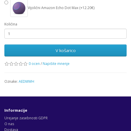
Vijolični Amazon Echo Dot Max (+12.20€)
Količina
V košarico
0 ocen
/
Napišite mnenje
Oznake:
AEDMWH
Informacije
Urejanje zasebnosti GDPR
O nas
Dostava