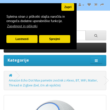
Zapri
Spletna stran z piškotki olajša naročila in
omogoča dodatne uporabniške funkcije.
Zasebnost in piškotki
Lastnosti
Sprejmi
0 izdelek(ov) - 0.00€
Kategorije
Amazon Echo Dot Max pametni zvočnik z Alexo, BT, WiFi, Matter,
Thread in Zigbee (bel, črn ali vijolični)