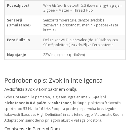
Povezljivost
Wi-Fi 6E (ax), Bluetooth 5.3 (Low Energy), vgrajen
Zigbee + Matter + Thread Hub
Senzorji
Senzor temperature, senzor svetlobe,
(Omnisense)
zaznavanje prisotnosti, merilnik pospeška (za
kretnje)
Eero Built-in
Deluje kot Wi-Fi ojačevalec (do 100 Mbps, cca.
90 m² pokritosti) za združljive Eero sisteme.
Napajanje
22W napajalnik (priložen)
Podroben opis: Zvok in Inteligenca
Avdiofilski zvok v kompaktnem ohišju
Echo Dot Max ni le pameten, je glasen. Vgrajen ima
2.5-palčni
nizkotonec
in
0.8-palčni visokotonec
, ki skupaj pokrivata frekvenčni
spekter od 53 Hz do 16 kHz. Podpira predvajanje zvoka brez izgube
kakovosti (Lossless High Definition) in se s tehnologijo "Automatic Room
Adaptation" samodejno prilagodi akustiki vašega prostora.
Omnisense in Pametni Dom