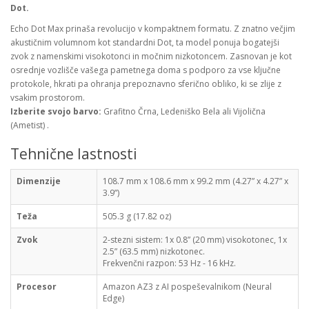
Dot.
Echo Dot Max prinaša revolucijo v kompaktnem formatu. Z znatno večjim
akustičnim volumnom kot standardni Dot, ta model ponuja bogatejši
zvok z namenskimi visokotonci in močnim nizkotoncem. Zasnovan je kot
osrednje vozlišče vašega pametnega doma s podporo za vse ključne
protokole, hkrati pa ohranja prepoznavno sferično obliko, ki se zlije z
vsakim prostorom.
Izberite svojo barvo:
Grafitno Črna, Ledeniško Bela ali Vijolična
(Ametist) .
Tehnične lastnosti
Dimenzije
108.7 mm x 108.6 mm x 99.2 mm (4.27” x 4.27” x
3.9”)
Teža
505.3 g (17.82 oz)
Zvok
2-stezni sistem: 1x 0.8” (20 mm) visokotonec, 1x
2.5” (63.5 mm) nizkotonec.
Frekvenčni razpon: 53 Hz - 16 kHz.
Procesor
Amazon AZ3 z AI pospeševalnikom (Neural
Edge)