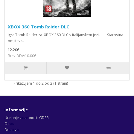
XBOX 360 Tomb Raider DLC
Igra Tomb Raider za XBOX 360 DLC v italijanskem jeziku Starostna
omjitev :..
12.20€
Brez DDV:10.00€
Prikazujem 1 do 2 od 2 (1 strani)
Informacije
Urejanje zasebnosti GDPR
O nas
Dostava