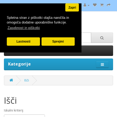
Zapri
Spletna stran z piškotki olajša naročila in
omogoča dodatne uporabniške funkcije.
Zasebnost in piškotki
Lastnosti
Sprejmi
0 izdelek(ov) - 0.00€
Kategorije
Išči
Išči
Iskalni kriterij