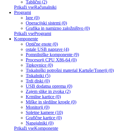
Tablični (2)
Prikaži vseRačunalniki
Programi
Igre (0)
Operacijski sistemi (0)
Grafika in namizno založništvo (0)
Prikaži vseProgrami
Komponente
Optične enote (0)
ostale USB naprave (4)
Pomnilniške komponente (9)
Procesorji CPU X86-64 (0)
Tipkovnice (0)
Tiskalniški potrošni material Kartuše/Tonerji (0)
Tiskalniki (5)
Trdi diski (0)
USB dodatna oprema (0)
Zajem slike in zvoka (2)
Krmilne kartice (0)
Miške in sledilne krogle (0)
Monitorji (0)
Spletne kamere (10)
Grafične kartice (0)
Napajalniki (0)
Prikaži vseKomponente