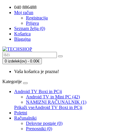
040 886488
Moj račun
Registracija
Prijava
Seznam želja (0)
Košarica
Blagajna
0 izdelek(ov) - 0.00€
Vaša košarica je prazna!
Kategorije
Android TV Boxi in PCji
Android TV in Mini PC (42)
NAMIZNI RAČUNALNIK (1)
Prikaži vseAndroid TV Boxi in PCji
Poletni
Računalniki
Delovne postaje (0)
Prenosniki (0)