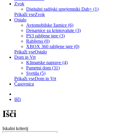
Zvok
Digitalni radijski sprejemniki Dab+ (1)
Prikaži vseZvok
Ostalo
Avtomobilske žarnice (6)
Denarnice za kriptovalute (3)
PS3 rabljene igre (3)
Rabljeno (0)
XBOX 360 rabljene igre (0)
Prikaži vseOstalo
Dom in Vrt
Klimatske naprave (4)
Pametni dom (31)
Svetila (5)
Prikaži vseDom in Vrt
Časovnica
Išči
Išči
Iskalni kriterij