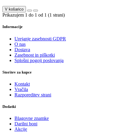
V košarico
Prikazujem 1 do 1 od 1 (1 strani)
Informacije
Urejanje zasebnosti GDPR
O nas
Dostava
Zasebnost in piškotki
Splošni pogoji poslovanja
Storitev za kupce
Kontakt
Vračila
Razporeditev strani
Dodatki
Blagovne znamke
Darilni boni
Akcije