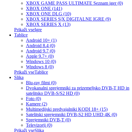
XBOX GAME PASS ULTIMATE Seznam iger (0)
XBOX ONE (141)
XBOX ONE DLG (10)
XBOX SERIES S|X DIGITALNE IGRE (9)
XBOX SERIES X (13)
Prikaži vseIgre
Tablice
Android 10+ (1)
Android 8.4 (0)
Android 9.7 (0)
Apple 9.7+ (0)
Windows 10 (0)
Windows 8 (0)
Prikaži vseTablice
Slika
Blu-ray filmi (0)
Dvokanalni sprejemniki za prizemeljsko DVB-T HD in
satelitsko DVB-S/S2 HD (0)
Foto (0)
Kamere (2)
Multimedijski predvajalniki KODI 18+ (15)
Satelitski sprejemniki DVB-S2 HD UHD 4K (0)
Sprejemniki DVB-T (0)
Televizorji (0)
Prikaži vseSlika