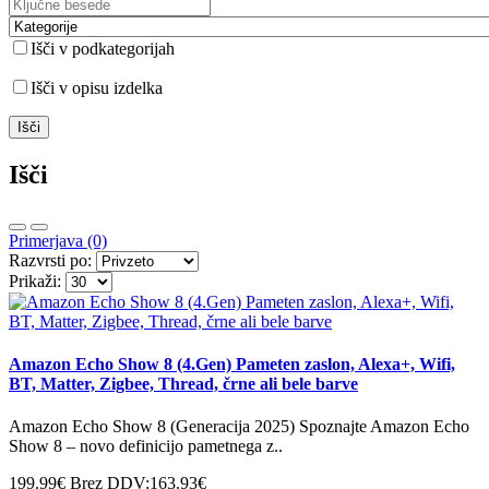
Išči v podkategorijah
Išči v opisu izdelka
Išči
Primerjava (0)
Razvrsti po:
Prikaži:
Amazon Echo Show 8 (4.Gen) Pameten zaslon, Alexa+, Wifi,
BT, Matter, Zigbee, Thread, črne ali bele barve
Amazon Echo Show 8 (Generacija 2025) Spoznajte Amazon Echo
Show 8 – novo definicijo pametnega z..
199.99€
Brez DDV:163.93€