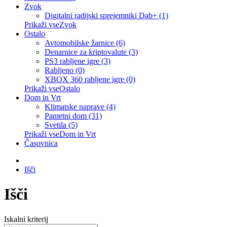
Zvok
Digitalni radijski sprejemniki Dab+ (1)
Prikaži vseZvok
Ostalo
Avtomobilske žarnice (6)
Denarnice za kriptovalute (3)
PS3 rabljene igre (3)
Rabljeno (0)
XBOX 360 rabljene igre (0)
Prikaži vseOstalo
Dom in Vrt
Klimatske naprave (4)
Pametni dom (31)
Svetila (5)
Prikaži vseDom in Vrt
Časovnica
Išči
Išči
Iskalni kriterij