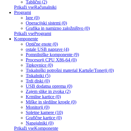
Tablični (2)
Prikaži vseRačunalniki
Programi
Igre (0)
Operacijski sistemi (0)
Grafika in namizno založništvo (0)
Prikaži vseProgrami
Komponente
Optične enote (0)
ostale USB naprave (4)
Pomnilniške komponente (9)
Procesorji CPU X86-64 (0)
Tipkovnice (0)
Tiskalniški potrošni material Kartuše/Tonerji (0)
Tiskalniki (5)
Trdi diski (0)
USB dodatna oprema (0)
Zajem slike in zvoka (2)
Krmilne kartice (0)
Miške in sledilne krogle (0)
Monitorji (0)
Spletne kamere (10)
Grafične kartice (0)
Napajalniki (0)
Prikaži vseKomponente