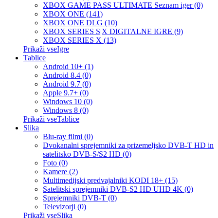
XBOX GAME PASS ULTIMATE Seznam iger (0)
XBOX ONE (141)
XBOX ONE DLG (10)
XBOX SERIES S|X DIGITALNE IGRE (9)
XBOX SERIES X (13)
Prikaži vseIgre
Tablice
Android 10+ (1)
Android 8.4 (0)
Android 9.7 (0)
Apple 9.7+ (0)
Windows 10 (0)
Windows 8 (0)
Prikaži vseTablice
Slika
Blu-ray filmi (0)
Dvokanalni sprejemniki za prizemeljsko DVB-T HD in
satelitsko DVB-S/S2 HD (0)
Foto (0)
Kamere (2)
Multimedijski predvajalniki KODI 18+ (15)
Satelitski sprejemniki DVB-S2 HD UHD 4K (0)
Sprejemniki DVB-T (0)
Televizorji (0)
Prikaži vseSlika