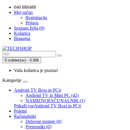
040 886488
Moj račun
Registracija
Prijava
Seznam želja (0)
Košarica
Blagajna
0 izdelek(ov) - 0.00€
Vaša košarica je prazna!
Kategorije
Android TV Boxi in PCji
Android TV in Mini PC (42)
NAMIZNI RAČUNALNIK (1)
Prikaži vseAndroid TV Boxi in PCji
Poletni
Računalniki
Delovne postaje (0)
Prenosniki (0)