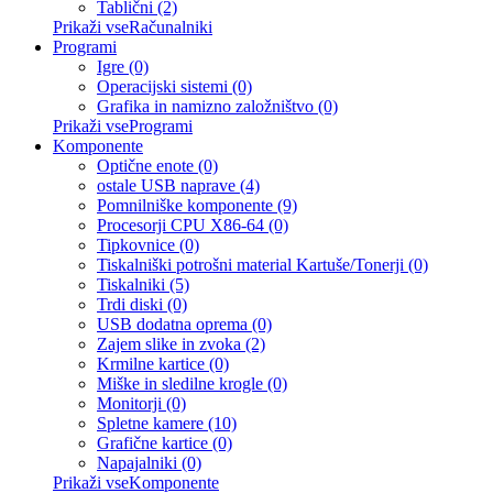
Tablični (2)
Prikaži vseRačunalniki
Programi
Igre (0)
Operacijski sistemi (0)
Grafika in namizno založništvo (0)
Prikaži vseProgrami
Komponente
Optične enote (0)
ostale USB naprave (4)
Pomnilniške komponente (9)
Procesorji CPU X86-64 (0)
Tipkovnice (0)
Tiskalniški potrošni material Kartuše/Tonerji (0)
Tiskalniki (5)
Trdi diski (0)
USB dodatna oprema (0)
Zajem slike in zvoka (2)
Krmilne kartice (0)
Miške in sledilne krogle (0)
Monitorji (0)
Spletne kamere (10)
Grafične kartice (0)
Napajalniki (0)
Prikaži vseKomponente