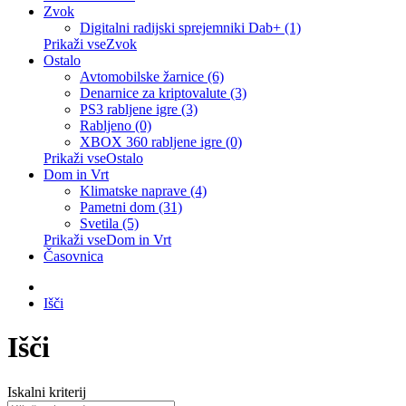
Zvok
Digitalni radijski sprejemniki Dab+ (1)
Prikaži vseZvok
Ostalo
Avtomobilske žarnice (6)
Denarnice za kriptovalute (3)
PS3 rabljene igre (3)
Rabljeno (0)
XBOX 360 rabljene igre (0)
Prikaži vseOstalo
Dom in Vrt
Klimatske naprave (4)
Pametni dom (31)
Svetila (5)
Prikaži vseDom in Vrt
Časovnica
Išči
Išči
Iskalni kriterij