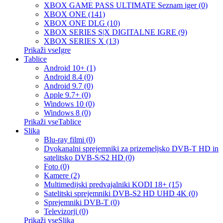
XBOX GAME PASS ULTIMATE Seznam iger (0)
XBOX ONE (141)
XBOX ONE DLG (10)
XBOX SERIES S|X DIGITALNE IGRE (9)
XBOX SERIES X (13)
Prikaži vseIgre
Tablice
Android 10+ (1)
Android 8.4 (0)
Android 9.7 (0)
Apple 9.7+ (0)
Windows 10 (0)
Windows 8 (0)
Prikaži vseTablice
Slika
Blu-ray filmi (0)
Dvokanalni sprejemniki za prizemeljsko DVB-T HD in
satelitsko DVB-S/S2 HD (0)
Foto (0)
Kamere (2)
Multimedijski predvajalniki KODI 18+ (15)
Satelitski sprejemniki DVB-S2 HD UHD 4K (0)
Sprejemniki DVB-T (0)
Televizorji (0)
Prikaži vseSlika