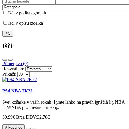
Išči v podkategorijah
Išči v opisu izdelka
Išči
Primerjava (0)
Razvrsti po:
Prikaži:
PS4 NBA 2K22
Svet košarke v vaših rokah! Igrate lahko na pravih igriščih lig NBA
in WNBA proti resničnim ekip..
39.99€
Brez DDV:32.78€
V košarico