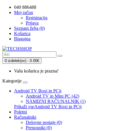
040 886488
Moj račun
Registracija
Prijava
Seznam želja (0)
Košarica
Blagajna
0 izdelek(ov) - 0.00€
Vaša košarica je prazna!
Kategorije
Android TV Boxi in PCji
Android TV in Mini PC (42)
NAMIZNI RAČUNALNIK (1)
Prikaži vseAndroid TV Boxi in PCji
Poletni
Računalniki
Delovne postaje (0)
Prenosniki (0)