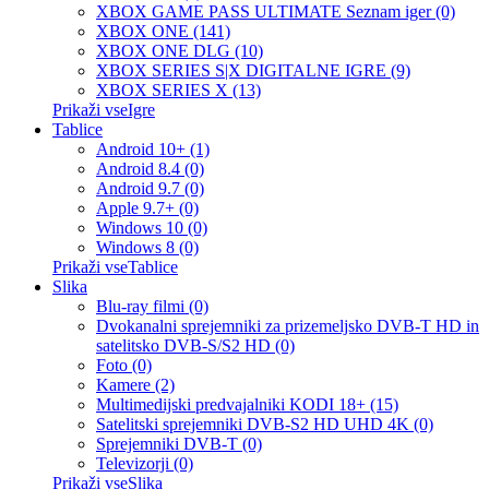
XBOX GAME PASS ULTIMATE Seznam iger (0)
XBOX ONE (141)
XBOX ONE DLG (10)
XBOX SERIES S|X DIGITALNE IGRE (9)
XBOX SERIES X (13)
Prikaži vseIgre
Tablice
Android 10+ (1)
Android 8.4 (0)
Android 9.7 (0)
Apple 9.7+ (0)
Windows 10 (0)
Windows 8 (0)
Prikaži vseTablice
Slika
Blu-ray filmi (0)
Dvokanalni sprejemniki za prizemeljsko DVB-T HD in
satelitsko DVB-S/S2 HD (0)
Foto (0)
Kamere (2)
Multimedijski predvajalniki KODI 18+ (15)
Satelitski sprejemniki DVB-S2 HD UHD 4K (0)
Sprejemniki DVB-T (0)
Televizorji (0)
Prikaži vseSlika