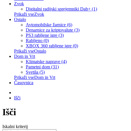
Zvok
Digitalni radijski sprejemniki Dab+ (1)
Prikaži vseZvok
Ostalo
Avtomobilske žarnice (6)
Denarnice za kriptovalute (3)
PS3 rabljene igre (3)
Rabljeno (0)
XBOX 360 rabljene igre (0)
Prikaži vseOstalo
Dom in Vrt
Klimatske naprave (4)
Pametni dom (31)
Svetila (5)
Prikaži vseDom in Vrt
Časovnica
Išči
Išči
Iskalni kriterij