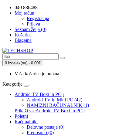
040 886488
Moj račun
Registracija
Prijava
Seznam želja (0)
Košarica
Blagajna
0 izdelek(ov) - 0.00€
Vaša košarica je prazna!
Kategorije
Android TV Boxi in PCji
Android TV in Mini PC (42)
NAMIZNI RAČUNALNIK (1)
Prikaži vseAndroid TV Boxi in PCji
Poletni
Računalniki
Delovne postaje (0)
Prenosniki (0)