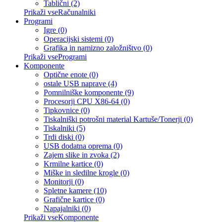
Tablični (2)
Prikaži vseRačunalniki
Programi
Igre (0)
Operacijski sistemi (0)
Grafika in namizno založništvo (0)
Prikaži vseProgrami
Komponente
Optične enote (0)
ostale USB naprave (4)
Pomnilniške komponente (9)
Procesorji CPU X86-64 (0)
Tipkovnice (0)
Tiskalniški potrošni material Kartuše/Tonerji (0)
Tiskalniki (5)
Trdi diski (0)
USB dodatna oprema (0)
Zajem slike in zvoka (2)
Krmilne kartice (0)
Miške in sledilne krogle (0)
Monitorji (0)
Spletne kamere (10)
Grafične kartice (0)
Napajalniki (0)
Prikaži vseKomponente