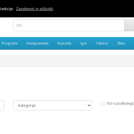
040 886488
M
funkcije.
Zasebnost in piškotki
Programi
Komponente
Konzole
Igre
Tablice
Slika
Išči v podkatego