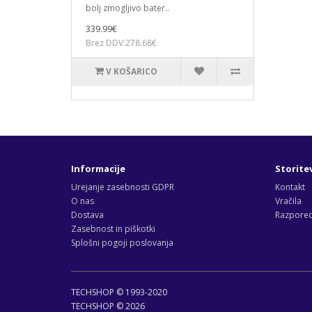
bolj zmogljivo bater..
339.99€
Brez DDV:278.68€
V KOŠARICO
Informacije
Storite
Urejanje zasebnosti GDPR
Kontakt
O nas
Vračila
Dostava
Razporedi
Zasebnost in piškotki
Splošni pogoji poslovanja
TECHSHOP © 1993-2020
TECHSHOP © 2026