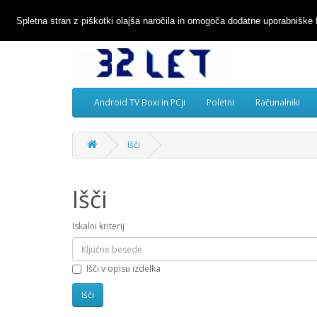
Spletna stran z piškotki olajša naročila in omogoča dodatne uporabniške 
Android TV Boxi in PCji
Poletni
Računalniki
Išči
Išči
Iskalni kriterij
Išči v opisu izdelka