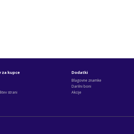
v za kupce
Dodatki
Blagovne znamke
Darilni boni
tev strani
Akcije