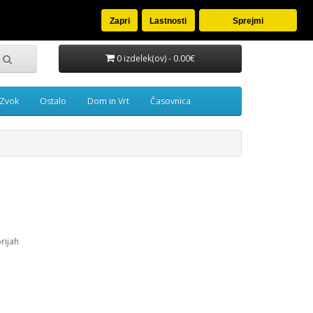
oj račun
Seznam želja (0)
Košarica
Blagajna
Zapri
Lastnosti
Sprejmi
0 izdelek(ov) - 0.00€
Zvok
Ostalo
Dom in Vrt
Časovnica
rijah